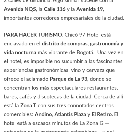
2 calles de distancia. Algo similar sucede con la
Avenida NQS
, la
Calle 116
y la
Avenida 19
,
importantes corredores empresariales de la ciudad.
PARA HACER TURISMO.
Chicó 97 Hotel está
enclavado en el
distrito de compras, gastronomía y
vida nocturna
más vibrante de Bogotá. Una vez en
el hotel, es imposible no sucumbir a las fascinantes
experiencias gastronómicas, vino y cerveza que
ofrece el aclamado
Parque de La 93
, donde se
concentran los más espectaculares restaurantes,
bares, cafés y discotecas de la ciudad. Cerca de allí
está la
Zona T
con sus tres connotados centros
comerciales:
Andino
,
Atlantis Plaza
y
El Retiro.
El
hotel está a escasos minutos de La Zona G —