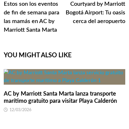
post:
p
Estos son los eventos
Courtyard by Marriott
de
de fin de semana para
Bogotá Airport: Tu oasis
entradas
las mamás en AC by
cerca del aeropuerto
Marriott Santa Marta
YOU MIGHT ALSO LIKE
AC by Marriott Santa Marta lanza transporte
marítimo gratuito para visitar Playa Calderón
12/03/2026