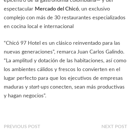
epicentro de la gastronomía colombiana— y del
espectacular
Mercado del Chicó
, un exclusivo
complejo con más de 30 restaurantes especializados
en cocina local e internacional
“Chicó 97 Hotel es un clásico reinventado para las
nuevas generaciones”, remarca Juan Carlos Galindo.
“La amplitud y dotación de las habitaciones, así como
los ambientes cálidos y frescos lo convierten en el
lugar perfecto para que los ejecutivos de empresas
maduras y
start-ups
conecten, sean más productivas
y hagan negocios”.
Navegación
Previous
N
PREVIOUS POST
NEXT POST