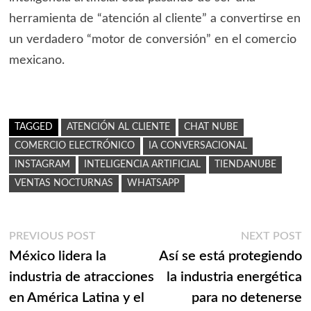
herramienta de “atención al cliente” a convertirse en
un verdadero “motor de conversión” en el comercio
mexicano.
TAGGED
ATENCIÓN AL CLIENTE
CHAT NUBE
COMERCIO ELECTRÓNICO
IA CONVERSACIONAL
INSTAGRAM
INTELIGENCIA ARTIFICIAL
TIENDANUBE
VENTAS NOCTURNAS
WHATSAPP
Navegación
Previous
N
PREVIOUS POST
NEXT POST
post:
p
México lidera la
Así se está protegiendo
de
industria de atracciones
la industria energética
entradas
en América Latina y el
para no detenerse