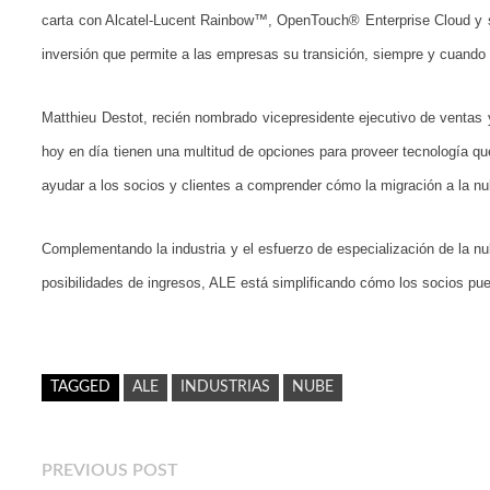
carta con Alcatel-Lucent Rainbow™, OpenTouch® Enterprise Cloud y s
inversión que permite a las empresas su transición, siempre y cuando 
Matthieu Destot, recién nombrado vicepresidente ejecutivo de venta
hoy en día tienen una multitud de opciones para proveer tecnología qu
ayudar a los socios y clientes a comprender cómo la migración a la n
Complementando la industria y el esfuerzo de especialización de la n
posibilidades de ingresos, ALE está simplificando cómo los socios p
TAGGED
ALE
INDUSTRIAS
NUBE
Navegación
Previous
PREVIOUS POST