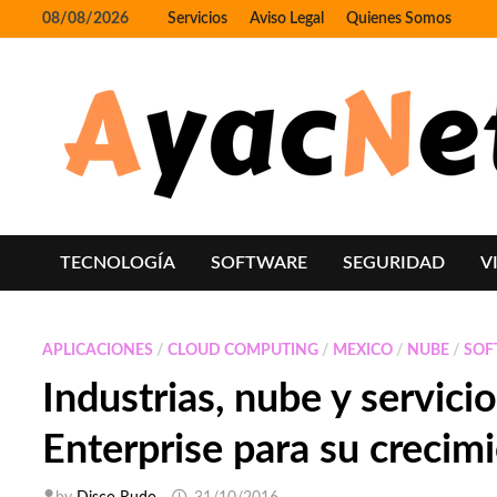
Skip
08/08/2026
Servicios
Aviso Legal
Quienes Somos
to
content
TECNOLOGÍA
SOFTWARE
SEGURIDAD
V
APLICACIONES
/
CLOUD COMPUTING
/
MEXICO
/
NUBE
/
SOF
Industrias, nube y servici
Enterprise para su crecim