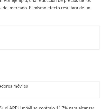
. Por ejemplo, una reducción de precios de los
U del mercado. El mismo efecto resultará de un
radores móviles
6), el ARPU móvil se contrajo 11.7% para alcanzar