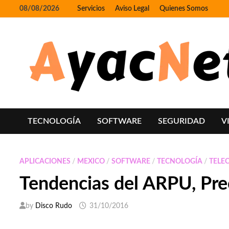
Skip
08/08/2026
Servicios
Aviso Legal
Quienes Somos
to
content
TECNOLOGÍA
SOFTWARE
SEGURIDAD
V
APLICACIONES
/
MEXICO
/
SOFTWARE
/
TECNOLOGÍA
/
TELE
Tendencias del ARPU, Pre
by
Disco Rudo
31/10/2016