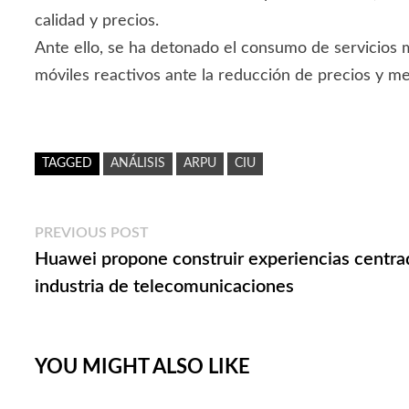
calidad y precios.
Ante ello, se ha detonado el consumo de servicios
móviles reactivos ante la reducción de precios y me
TAGGED
ANÁLISIS
ARPU
CIU
Navegación
Previous
PREVIOUS POST
post:
Huawei propone construir experiencias centrad
de
industria de telecomunicaciones
entradas
YOU MIGHT ALSO LIKE