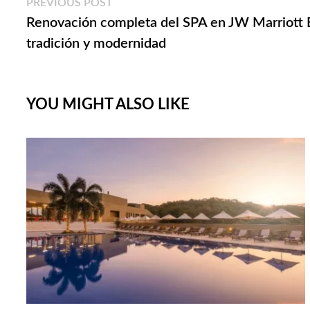
Navegación
Previous
PREVIOUS POST
post:
Renovación completa del SPA en JW Marriott B
de
tradición y modernidad
entradas
YOU MIGHT ALSO LIKE