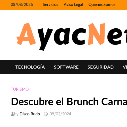
Skip
08/08/2026
Servicios
Aviso Legal
Quienes Somos
to
content
TECNOLOGÍA
SOFTWARE
SEGURIDAD
V
TURISMO
Descubre el Brunch Carn
by
Disco Rudo
09/02/2024