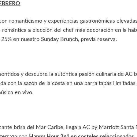
FEBRERO
con romanticismo y experiencias gastronómicas elevada
a romántica a elección del chef más decoración en la hab
25% en nuestro Sunday Brunch, previa reserva.
 sentidos y descubre la auténtica pasión culinaria de AC
da con la sazón de la costa en una barra tapas ilimitadas
úsica en vivo.
escante brisa del Mar Caribe, llega a AC by Marriott San
 terraza con
Happy Hour 2×1 en cocteles seleccionados
.