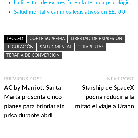
La libertad de expresión en la terapia psicológica
Salud mental y cambios legislativos en EE. UU.
TAGGED
CORTE SUPREMA
LIBERTAD DE EXPRESIÓN
REGULACIÓN
SALUD MENTAL
TERAPEUTAS
TERAPIA DE CONVERSIÓN
Navegación
Previous
N
PREVIOUS POST
NEXT POST
post:
p
AC by Marriott Santa
Starship de SpaceX
de
Marta presenta cinco
podría reducir a la
entradas
planes para brindar sin
mitad el viaje a Urano
prisa durante abril