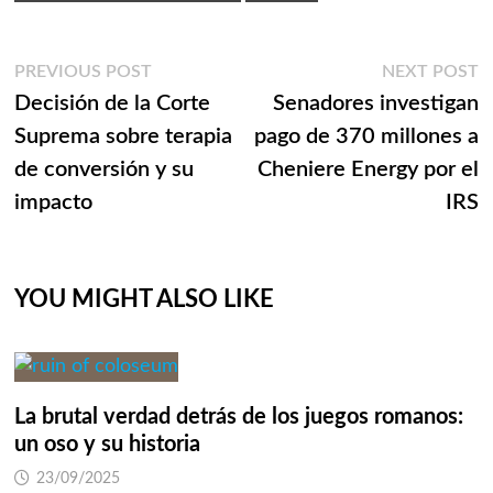
Navegación
Previous
N
PREVIOUS POST
NEXT POST
post:
p
Decisión de la Corte
Senadores investigan
de
Suprema sobre terapia
pago de 370 millones a
entradas
de conversión y su
Cheniere Energy por el
impacto
IRS
YOU MIGHT ALSO LIKE
La brutal verdad detrás de los juegos romanos:
un oso y su historia
23/09/2025