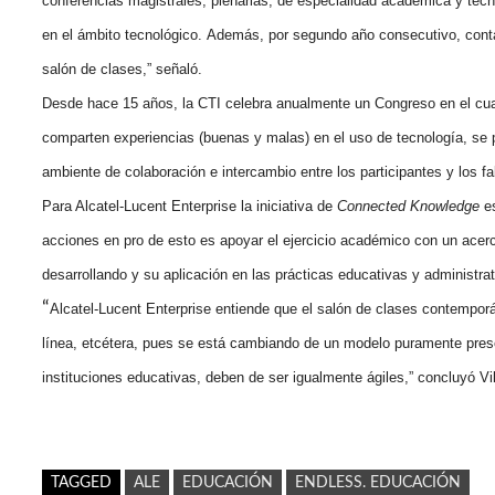
conferencias magistrales, plenarias, de especialidad académica y tecn
en el ámbito tecnológico. Además, por segundo año consecutivo, contar
salón de clases,” señaló.
Desde hace 15 años, la CTI celebra anualmente un Congreso en el cua
comparten experiencias (buenas y malas) en el uso de tecnología, se pr
ambiente de colaboración e intercambio entre los participantes y los 
Para Alcatel-Lucent Enterprise la iniciativa de
Connected Knowledge
e
acciones en pro de esto es apoyar el ejercicio académico con un acerc
desarrollando y su aplicación en las prácticas educativas y administrat
“
Alcatel-Lucent Enterprise entiende que el salón de clases contemporán
línea, etcétera, pues se está cambiando de un modelo puramente prese
instituciones educativas, deben de ser igualmente ágiles,” concluyó Vil
TAGGED
ALE
EDUCACIÓN
ENDLESS. EDUCACIÓN