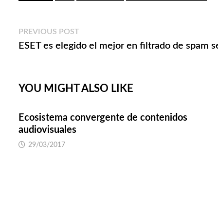
Navegación
Previous
PREVIOUS POST
post:
ESET es elegido el mejor en filtrado de spam s
de
entradas
YOU MIGHT ALSO LIKE
Ecosistema convergente de contenidos
audiovisuales
29/03/2017