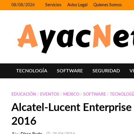
Skip
08/08/2026
Servicios
Aviso Legal
Quienes Somos
to
content
TECNOLOGÍA
SOFTWARE
SEGURIDAD
V
EDUCACIÓN
/
EVENTOS
/
MEXICO
/
SOFTWARE
/
TECNOLOGÍ
Alcatel-Lucent Enterprise
2016