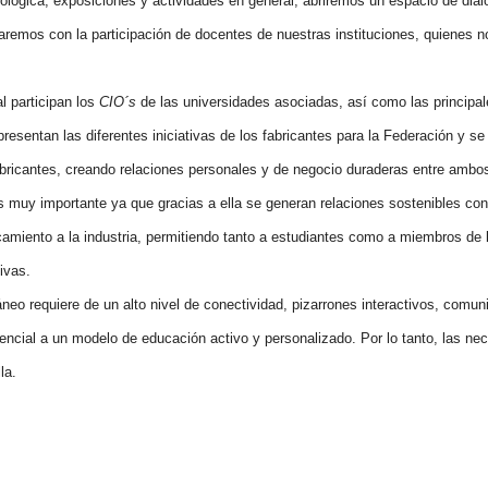
ológica, exposiciones y actividades en general, abriremos un espacio de diálo
emos con la participación de docentes de nuestras instituciones, quienes no
l participan los
CIO´s
de las universidades asociadas, así como las principal
esentan las diferentes iniciativas de los fabricantes para la Federación y s
fabricantes, creando relaciones personales y de negocio duraderas entre ambo
s muy importante ya que gracias a ella se generan relaciones sostenibles con
amiento a la industria, permitiendo tanto a estudiantes como a miembros de 
ivas.
eo requiere de un alto nivel de conectividad, pizarrones interactivos, comuni
ncial a un modelo de educación activo y personalizado. Por lo tanto, las nec
la.