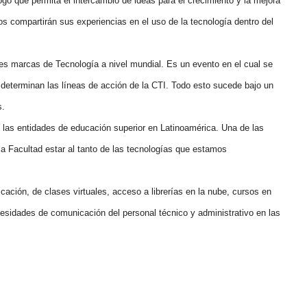
go que permita el intercambio de ideas para el crecimiento y la mejora
s compartirán sus experiencias en el uso de la tecnología dentro del
es marcas de Tecnología a nivel mundial. Es un evento en el cual se
e determinan las líneas de acción de la CTI. Todo esto sucede bajo un
s.
 las entidades de educación superior en Latinoamérica. Una de las
la Facultad estar al tanto de las tecnologías que estamos
cación, de clases virtuales, acceso a librerías en la nube, cursos en
esidades de comunicación del personal técnico y administrativo en las