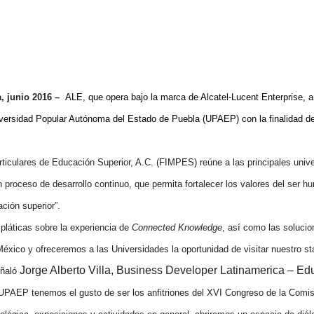
, junio 2016 –
ALE, que opera bajo la marca de Alcatel-Lucent Enterprise, a
Universidad Popular Autónoma del Estado de Puebla (UPAEP) con la finalidad de
ticulares de Educación Superior, A.C. (FIMPES) reúne a las principales unive
 un proceso de desarrollo continuo, que permita fortalecer los valores del ser 
ción superior”.
 pláticas sobre la experiencia de
Connected Knowledge
, así como las soluci
 México y
ofreceremos a las Universidades la oportunidad de visitar nuestro s
Jorge Alberto Villa, Business Developer Latinamerica – Ed
eñaló
n UPAEP tenemos el gusto de ser los anfitriones del XVI Congreso de la Com