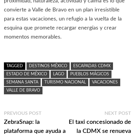
proximidad, naturaleza, actividad y calma es lo que
convierte a Valle de Bravo en un plan irresistible
para estas vacaciones, un refugio a la vuelta de la
esquina que promete recargar energías y crear
momentos memorables.
TAGGED
DESTINOS MÉXICO
ESCAPADAS CDMX
ESTADO DE MÉXICO
LAGO
PUEBLOS MÁGICOS
SEMANA SANTA
TURISMO NACIONAL
VACACIONES
VALLE DE BRAVO
Navegación
Previous
N
PREVIOUS POST
NEXT POST
post:
p
ZebraSnap: la
El taxi concesionado de
de
plataforma que ayuda a
la CDMX se renueva