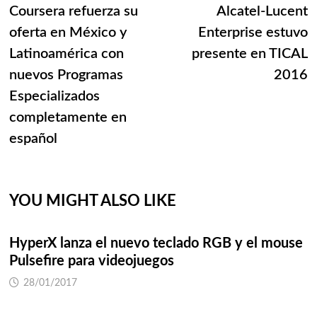
post:
p
Coursera refuerza su
Alcatel-Lucent
de
oferta en México y
Enterprise estuvo
entradas
Latinoamérica con
presente en TICAL
nuevos Programas
2016
Especializados
completamente en
español
YOU MIGHT ALSO LIKE
HyperX lanza el nuevo teclado RGB y el mouse
Pulsefire para videojuegos
28/01/2017