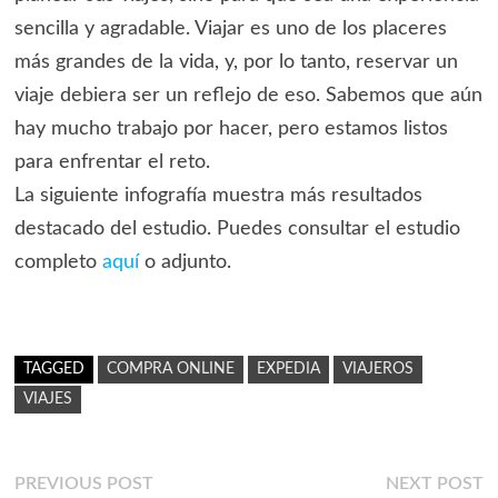
sencilla y agradable. Viajar es uno de los placeres
más grandes de la vida, y, por lo tanto, reservar un
viaje debiera ser un reflejo de eso. Sabemos que aún
hay mucho trabajo por hacer, pero estamos listos
para enfrentar el reto.
La siguiente infografía muestra más resultados
destacado del estudio. Puedes consultar el estudio
completo
aquí
o adjunto.
TAGGED
COMPRA ONLINE
EXPEDIA
VIAJEROS
VIAJES
Navegación
Previous
N
PREVIOUS POST
NEXT POST