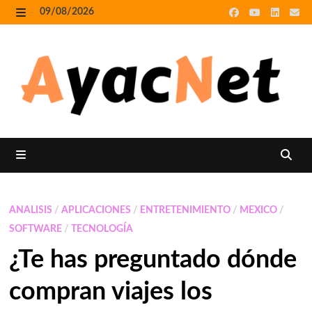
Skip
09/08/2026
to
MENU
content
MENU
ANALISIS
/
APLICACIONES
/
ENTRETENIMIENTO
/
MEXICO
/
SOFTWARE
/
TECNOLOGÍA
¿Te has preguntado dónde
compran viajes los