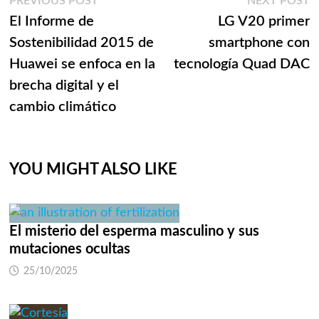
Navegación
Previous
N
PREVIOUS POST
NEXT POST
post:
p
El Informe de
LG V20 primer
de
Sostenibilidad 2015 de
smartphone con
entradas
Huawei se enfoca en la
tecnología Quad DAC
brecha digital y el
cambio climático
YOU MIGHT ALSO LIKE
El misterio del esperma masculino y sus
mutaciones ocultas
25/10/2025