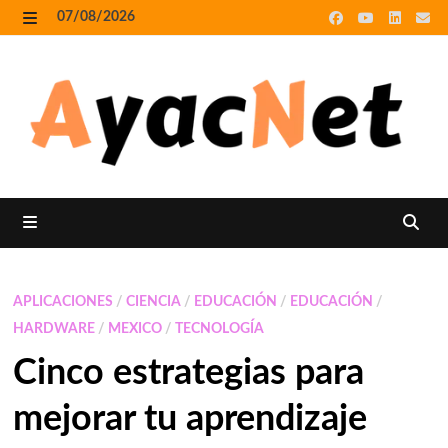
Skip
07/08/2026
to
MENU
content
MENU
APLICACIONES
/
CIENCIA
/
EDUCACIÓN
/
EDUCACIÓN
/
HARDWARE
/
MEXICO
/
TECNOLOGÍA
Cinco estrategias para
mejorar tu aprendizaje