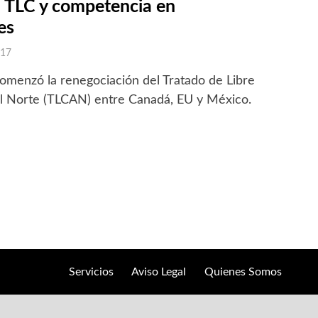
l TLC y competencia en
es
017
omenzó la renegociación del Tratado de Libre
l Norte (TLCAN) entre Canadá, EU y México.
Servicios
Aviso Legal
Quienes Somos