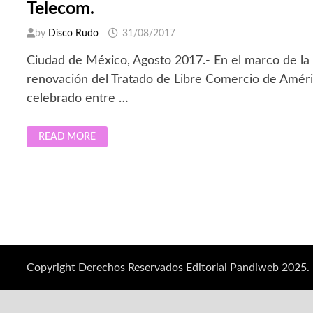
Telecom.
by
Disco Rudo
31/08/2017
Ciudad de México, Agosto 2017.- En el marco de la
renovación del Tratado de Libre Comercio de Améri
celebrado entre …
RENEGOCIACIÓN
READ MORE
DEL
TLCAN
PARA
LA
COMPETENCIA
EN
TELECOM.
Copyright Derechos Reservados Editorial Pandiweb 2025.