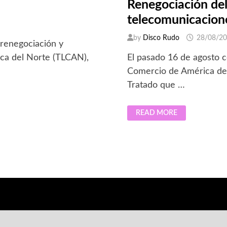
Renegociación de
telecomunicacion
by
Disco Rudo
28/08/2
 renegociación y
ca del Norte (TLCAN),
El pasado 16 de agosto c
Comercio de América de
Tratado que …
RENEGOCIACIÓN
READ MORE
DEL
TLC
Y
COMPETENCIA
EN
TELECOMUNICACIONES