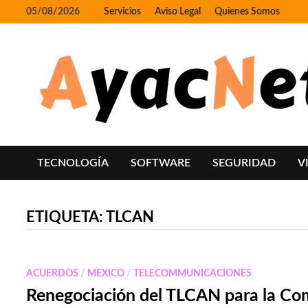
Skip
05/08/2026
Servicios
Aviso Legal
Quienes Somos
to
content
TECNOLOGÍA
SOFTWARE
SEGURIDAD
V
ETIQUETA:
TLCAN
ACUERDOS
/
MEXICO
/
TELECOMMUNICACIONES
Renegociación del TLCAN para la Co