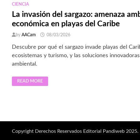
CIENCIA
La invasión del sargazo: amenaza amb
económica en playas del Caribe
by
AACam
08/03/2026
Descubre por qué el sargazo invade playas del Cari
ecosistemas y turismo, y las soluciones innovadoras 
ambiental.
LA
READ MORE
INVASIÓN
DEL
SARGAZO:
AMENAZA
AMBIENTAL
Y
ECONÓMICA
EN
PLAYAS
DEL
CARIBE
Copyright Derechos Reservados Editorial Pandiweb 2025.