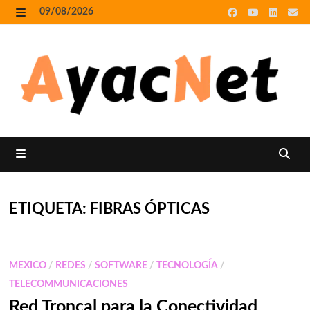
Skip
09/08/2026
to
MENU
content
MENU
ETIQUETA:
FIBRAS ÓPTICAS
MEXICO
/
REDES
/
SOFTWARE
/
TECNOLOGÍA
/
TELECOMMUNICACIONES
Red Troncal para la Conectividad