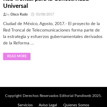
Universal
by
Disco Rudo
03/08/2017
Ciudad de México, Agosto, 2017.- El proyecto de la
Red Troncal de Telecomunicaciones forma parte de
la estrategia y esfuerzos gubernamentales derivados
de la Reforma …
RED
READ MORE
TRONCAL
PARA
LA
CONECTIVIDAD
UNIVERSAL
Copyright Derechos Reservados Editorial Pandiweb 2025.
Servicios
Aviso Legal
Quienes Somos