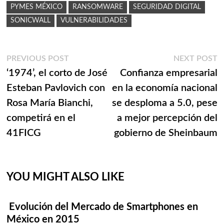
PYMES MÉXICO
RANSOMWARE
SEGURIDAD DIGITAL
SONICWALL
VULNERABILIDADES
Navegación
Previous
N
PREVIOUS POST
NEXT POST
post:
p
‘1974’, el corto de José
Confianza empresarial
de
Esteban Pavlovich con
en la economía nacional
entradas
Rosa María Bianchi,
se desploma a 5.0, pese
competirá en el
a mejor percepción del
41FICG
gobierno de Sheinbaum
YOU MIGHT ALSO LIKE
Evolución del Mercado de Smartphones en
México en 2015