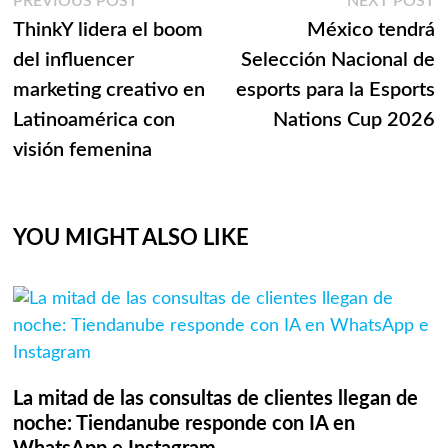
Navegación
Previous
N
PREVIOUS POST
NEXT POST
post:
p
ThinkY lidera el boom
México tendrá
de
del influencer
Selección Nacional de
entradas
marketing creativo en
esports para la Esports
Latinoamérica con
Nations Cup 2026
visión femenina
YOU MIGHT ALSO LIKE
La mitad de las consultas de clientes llegan de
noche: Tiendanube responde con IA en