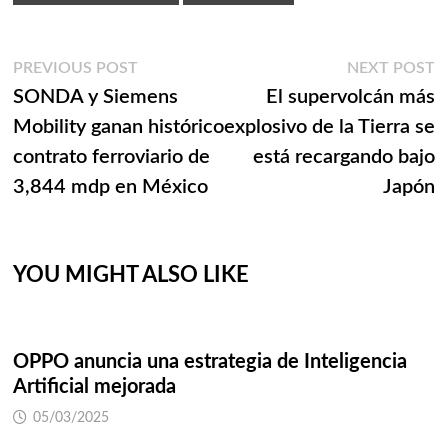
Navegación
Previous
N
PREVIOUS POST
NEXT POST
post:
p
SONDA y Siemens
El supervolcán más
de
Mobility ganan histórico
explosivo de la Tierra se
entradas
contrato ferroviario de
está recargando bajo
3,844 mdp en México
Japón
YOU MIGHT ALSO LIKE
OPPO anuncia una estrategia de Inteligencia
Artificial mejorada
05/03/2025