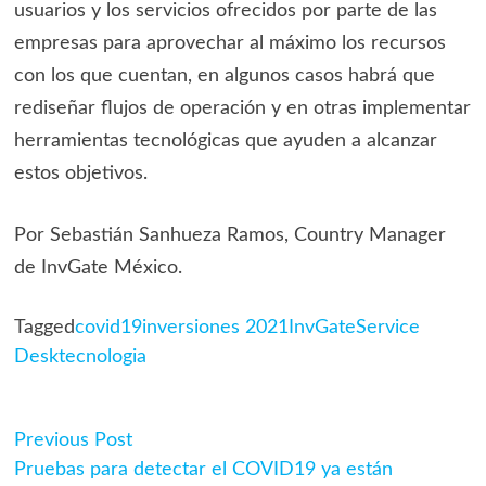
usuarios y los servicios ofrecidos por parte de las
empresas para aprovechar al máximo los recursos
con los que cuentan, en algunos casos habrá que
rediseñar flujos de operación y en otras implementar
herramientas tecnológicas que ayuden a alcanzar
estos objetivos.
Por Sebastián Sanhueza Ramos, Country Manager
de InvGate México.
Tagged
covid19
inversiones 2021
InvGate
Service
Desk
tecnologia
Previous
Previous Post
Navegación
post:
Pruebas para detectar el COVID19 ya están