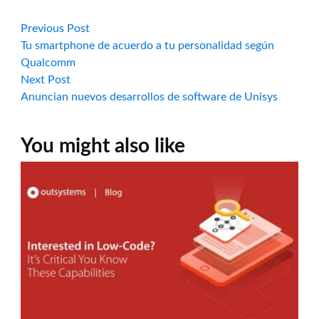
Navegación
Previous
Previous Post
post:
Tu smartphone de acuerdo a tu personalidad según
de
Qualcomm
Next
Next Post
entradas
post:
Anuncian nuevos desarrollos de software de Unisys
You might also like