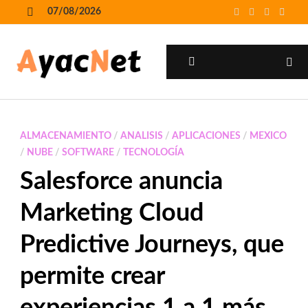
Skip
07/08/2026
to
MENU
content
MENU
ALMACENAMIENTO
/
ANALISIS
/
APLICACIONES
/
MEXICO
/
NUBE
/
SOFTWARE
/
TECNOLOGÍA
Salesforce anuncia
Marketing Cloud
Predictive Journeys, que
permite crear
experiencias 1 a 1 más