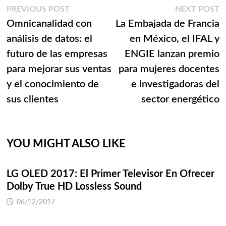
Navegación
Previous
N
PREVIOUS POST
NEXT POST
post:
p
Omnicanalidad con
La Embajada de Francia
de
análisis de datos: el
en México, el IFAL y
entradas
futuro de las empresas
ENGIE lanzan premio
para mejorar sus ventas
para mujeres docentes
y el conocimiento de
e investigadoras del
sus clientes
sector energético
YOU MIGHT ALSO LIKE
LG OLED 2017: El Primer Televisor En Ofrecer
Dolby True HD Lossless Sound
06/12/2017