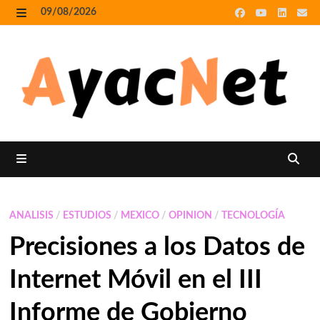
Skip
09/08/2026
to
MENU
content
MENU
ANALISIS
/
ESTUDIOS
/
MEXICO
/
OPINION
/
TECNOLOGÍA
Precisiones a los Datos de
Internet Móvil en el III
Informe de Gobierno