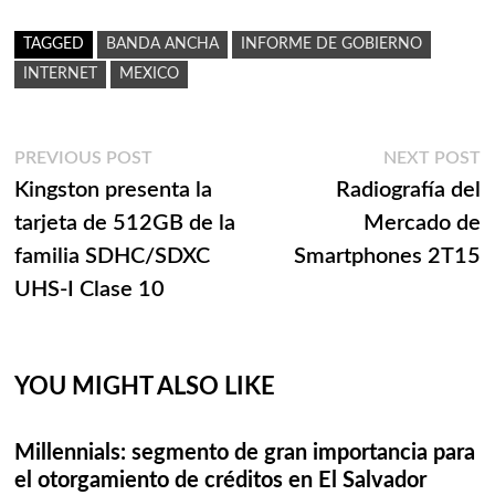
TAGGED
BANDA ANCHA
INFORME DE GOBIERNO
INTERNET
MEXICO
Navegación
Previous
N
PREVIOUS POST
NEXT POST
post:
p
Kingston presenta la
Radiografía del
de
tarjeta de 512GB de la
Mercado de
entradas
familia SDHC/SDXC
Smartphones 2T15
UHS-I Clase 10
YOU MIGHT ALSO LIKE
Millennials: segmento de gran importancia para
el otorgamiento de créditos en El Salvador