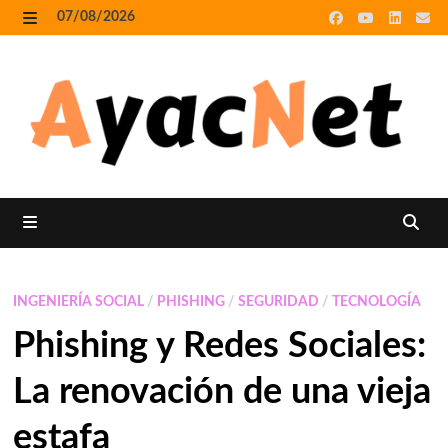
Skip
07/08/2026
to
MENU
content
MENU
INGENIERÍA SOCIAL
/
PHISHING
/
SEGURIDAD
/
TECNOLOGÍA
Phishing y Redes Sociales:
La renovación de una vieja
estafa