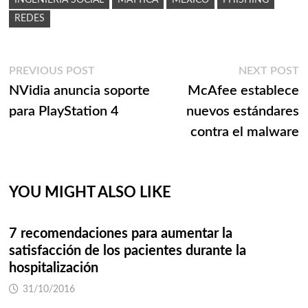
INGENIERIA SOCIAL
MATTICA
MEXICO
PHISHING
REDES
Navegación
Previous
N
PREVIOUS POST
NEXT POST
post:
p
NVidia anuncia soporte
McAfee establece
de
para PlayStation 4
nuevos estándares
entradas
contra el malware
YOU MIGHT ALSO LIKE
7 recomendaciones para aumentar la
satisfacción de los pacientes durante la
hospitalización
31/10/2016