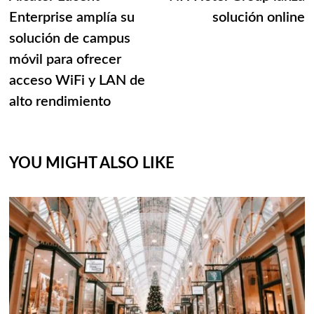
de
Enterprise amplía su
solución online
entradas
solución de campus
móvil para ofrecer
acceso WiFi y LAN de
alto rendimiento
YOU MIGHT ALSO LIKE