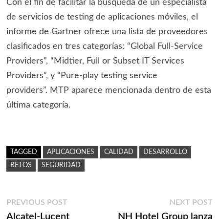
Con el fin de facilitar la búsqueda de un especialista
de servicios de testing de aplicaciones móviles, el
informe de Gartner ofrece una lista de proveedores
clasificados en tres categorías: “Global Full-Service
Providers”, “Midtier, Full or Subset IT Services
Providers”, y “Pure-play testing service
providers”. MTP aparece mencionada dentro de esta
última categoría.
TAGGED
APLICACIONES
CALIDAD
DESARROLLO
RETOS
SEGURIDAD
Navegación
Previous
N
PREVIOUS POST
NEXT POST
post:
p
Alcatel-Lucent
NH Hotel Group lanza