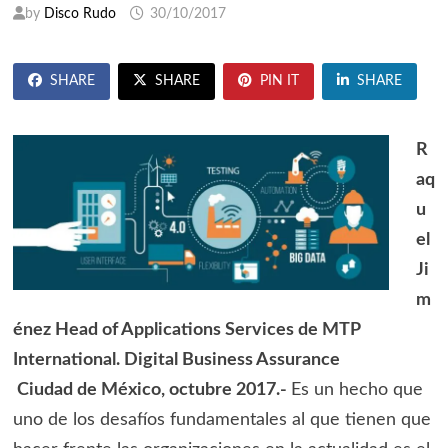
by
Disco Rudo
30/10/2017
SHARE
SHARE
PIN IT
SHARE
R
aq
u
el
Ji
m
énez
Head of Applications Services de
MTP
International. Digital Business Assurance
Ciudad de México, octubre 2017.-
Es un hecho que
uno de los desafíos fundamentales al que tienen que