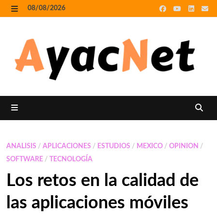
Skip
08/08/2026
to
MENU
content
MENU
ANALISIS
/
APLICACIONES
/
ESTUDIOS
/
MEXICO
/
OPINION
/
SOFTWARE
/
TECNOLOGÍA
Los retos en la calidad de
las aplicaciones móviles