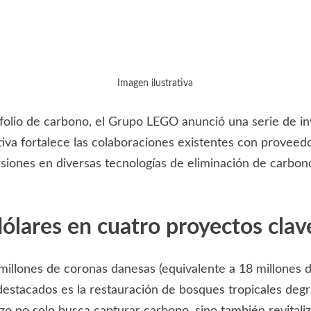
Imagen ilustrativa
afolio de carbono, el Grupo LEGO anunció una serie de i
iativa fortalece las colaboraciones existentes con prove
rsiones en diversas tecnologías de eliminación de carbo
dólares en cuatro proyectos clav
millones de coronas danesas (equivalente a 18 millones 
destacados es la restauración de bosques tropicales de
o no solo busca capturar carbono, sino también revitaliza