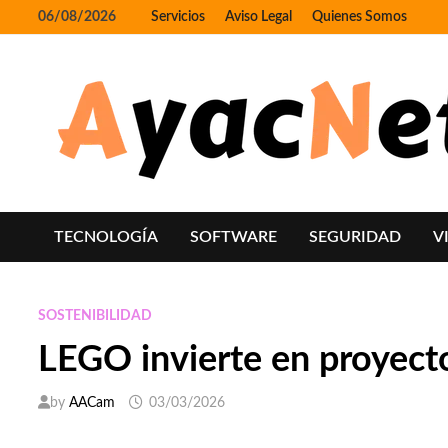
Skip
06/08/2026
Servicios
Aviso Legal
Quienes Somos
to
content
TECNOLOGÍA
SOFTWARE
SEGURIDAD
V
SOSTENIBILIDAD
LEGO invierte en proyect
by
AACam
03/03/2026