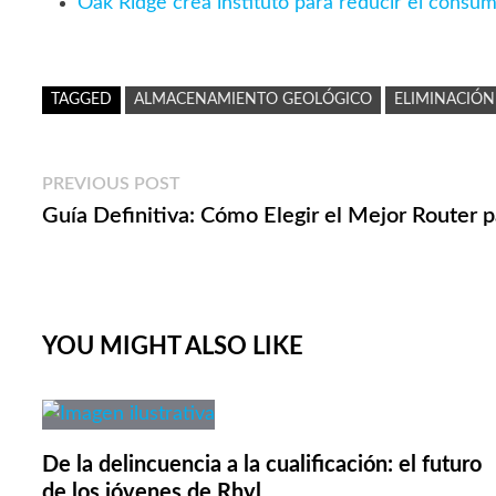
Oak Ridge crea instituto para reducir el consu
TAGGED
ALMACENAMIENTO GEOLÓGICO
ELIMINACIÓ
Navegación
Previous
PREVIOUS POST
post:
Guía Definitiva: Cómo Elegir el Mejor Router p
de
entradas
YOU MIGHT ALSO LIKE
De la delincuencia a la cualificación: el futuro
de los jóvenes de Rhyl