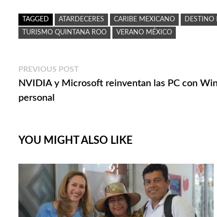
TAGGED
ATARDECERES
CARIBE MEXICANO
DESTINO 
TURISMO QUINTANA ROO
VERANO MÉXICO
Navegación
Previous
PREVIOUS POST
post:
NVIDIA y Microsoft reinventan las PC con Wind
de
personal
entradas
YOU MIGHT ALSO LIKE