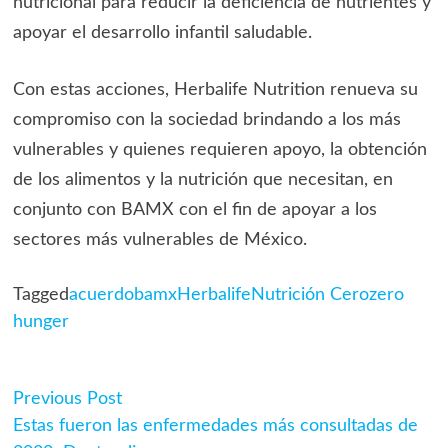
nutricional para reducir la deficiencia de nutrientes y
apoyar el desarrollo infantil saludable.
Con estas acciones, Herbalife Nutrition renueva su
compromiso con la sociedad brindando a los más
vulnerables y quienes requieren apoyo, la obtención
de los alimentos y la nutrición que necesitan, en
conjunto con BAMX con el fin de apoyar a los
sectores más vulnerables de México.
Tagged
acuerdo
bamx
Herbalife
Nutrición Cero
zero
hunger
Previous
Previous Post
Navegación
post:
Estas fueron las enfermedades más consultadas de
de