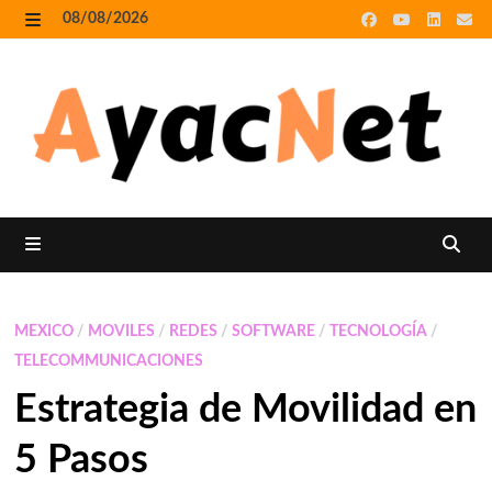
Skip
08/08/2026
to
MENU
content
MENU
MEXICO
/
MOVILES
/
REDES
/
SOFTWARE
/
TECNOLOGÍA
/
TELECOMMUNICACIONES
Estrategia de Movilidad en
5 Pasos