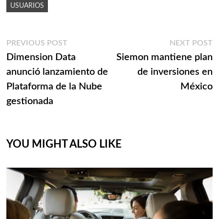
USUARIOS
Navegación
Previous
N
PREVIOUS POST
NEXT POST
post:
p
Dimension Data
Siemon mantiene plan
de
anunció lanzamiento de
de inversiones en
entradas
Plataforma de la Nube
México
gestionada
YOU MIGHT ALSO LIKE