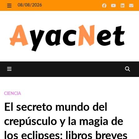
Skip
08/08/2026
to
MENU
content
MENU
CIENCIA
El secreto mundo del
crepúsculo y la magia de
los eclipses: libros breves