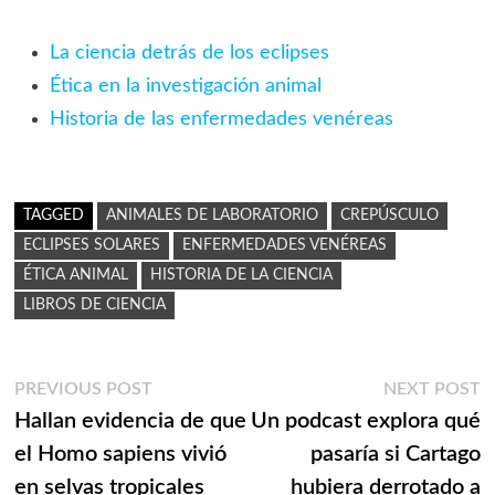
La ciencia detrás de los eclipses
Ética en la investigación animal
Historia de las enfermedades venéreas
TAGGED
ANIMALES DE LABORATORIO
CREPÚSCULO
ECLIPSES SOLARES
ENFERMEDADES VENÉREAS
ÉTICA ANIMAL
HISTORIA DE LA CIENCIA
LIBROS DE CIENCIA
Navegación
Previous
N
PREVIOUS POST
NEXT POST
post:
p
Hallan evidencia de que
Un podcast explora qué
de
el Homo sapiens vivió
pasaría si Cartago
entradas
en selvas tropicales
hubiera derrotado a