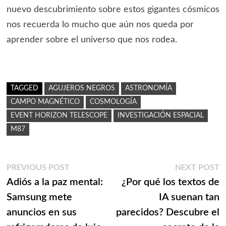
nuevo descubrimiento sobre estos gigantes cósmicos
nos recuerda lo mucho que aún nos queda por
aprender sobre el universo que nos rodea.
TAGGED
AGUJEROS NEGROS
ASTRONOMÍA
CAMPO MAGNÉTICO
COSMOLOGÍA
EVENT HORIZON TELESCOPE
INVESTIGACIÓN ESPACIAL
M87
Navegación
Previous
N
PREVIOUS POST
NEXT POST
post:
p
Adiós a la paz mental:
¿Por qué los textos de
de
Samsung mete
IA suenan tan
entradas
anuncios en sus
parecidos? Descubre el