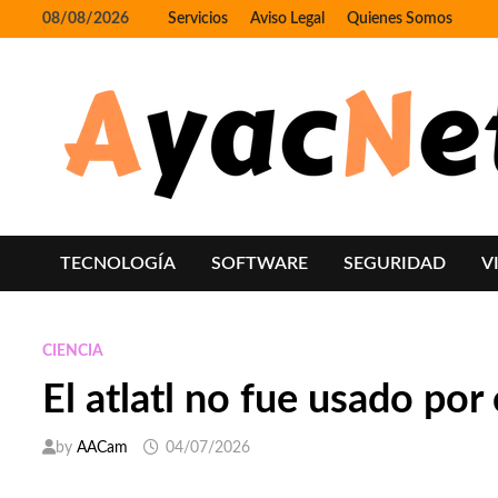
Skip
08/08/2026
Servicios
Aviso Legal
Quienes Somos
to
content
TECNOLOGÍA
SOFTWARE
SEGURIDAD
V
CIENCIA
El atlatl no fue usado po
by
AACam
04/07/2026