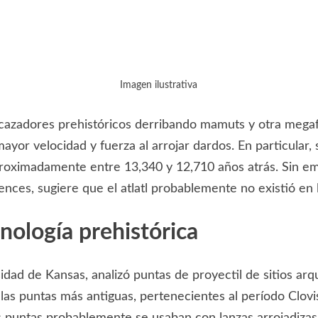
Imagen ilustrativa
cazadores prehistóricos derribando mamuts y otra megafau
ayor velocidad y fuerza al arrojar dardos. En particular,
proximadamente entre 13,340 y 12,710 años atrás. Sin em
ences, sugiere que el atlatl probablemente no existió en
nología prehistórica
rsidad de Kansas, analizó puntas de proyectil de sitios 
 las puntas más antiguas, pertenecientes al período Clo
as puntas probablemente se usaban con lanzas arrojadiza