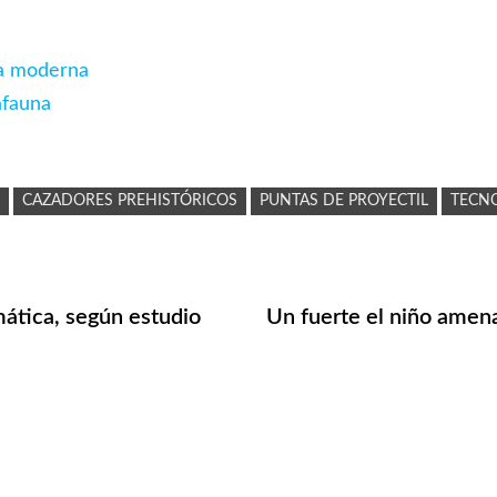
gía moderna
afauna
L
CAZADORES PREHISTÓRICOS
PUNTAS DE PROYECTIL
TECN
mática, según estudio
Un fuerte el niño amena