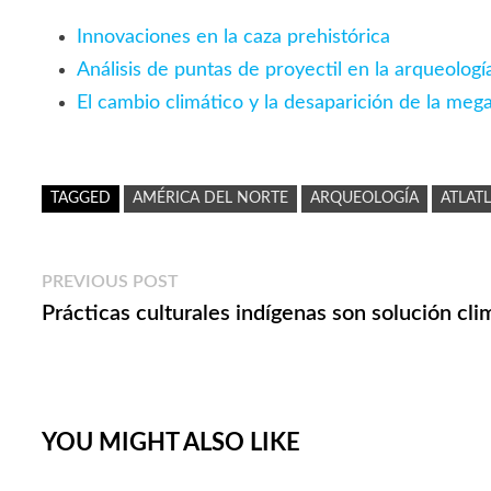
Innovaciones en la caza prehistórica
Análisis de puntas de proyectil en la arqueolo
El cambio climático y la desaparición de la meg
TAGGED
AMÉRICA DEL NORTE
ARQUEOLOGÍA
ATLAT
Navegación
Previous
PREVIOUS POST
post:
Prácticas culturales indígenas son solución cli
de
entradas
YOU MIGHT ALSO LIKE