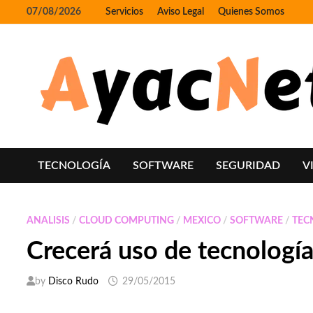
Skip
07/08/2026
Servicios
Aviso Legal
Quienes Somos
to
content
TECNOLOGÍA
SOFTWARE
SEGURIDAD
V
ANALISIS
/
CLOUD COMPUTING
/
MEXICO
/
SOFTWARE
/
TEC
Crecerá uso de tecnolog
by
Disco Rudo
29/05/2015