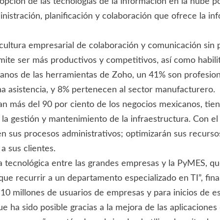
a adopción de las tecnologías de la información en la nu
istración, planificación y colaboración que ofrece la in
 cultura empresarial de colaboración y comunicación sin
ite ser más productivos y competitivos, así como habilit
canos de las herramientas de Zoho, un 41% son profesion
na asistencia, y 8% pertenecen al sector manufacturero.
más del 90 por ciento de los negocios mexicanos, tienen
 la gestión y mantenimiento de la infraestructura. Con el
en sus procesos administrativos; optimizarán sus recurso
a sus clientes.
cha tecnológica entre las grandes empresas y la PyMES, q
que recurrir a un departamento especializado en TI”, fin
 10 millones de usuarios de empresas y para inicios de es
a sido posible gracias a la mejora de las aplicaciones d