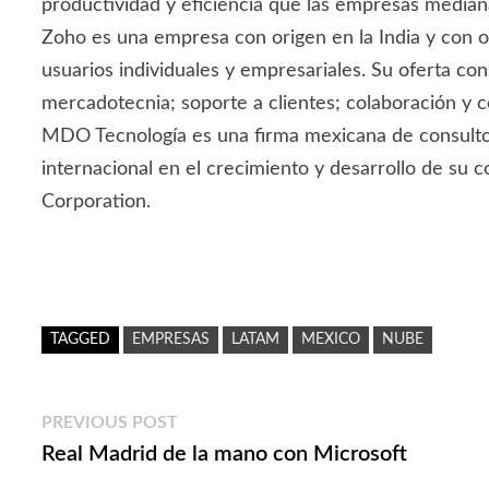
productividad y eficiencia que las empresas median
Zoho es una empresa con origen en la India y con o
usuarios individuales y empresariales. Su oferta co
mercadotecnia; soporte a clientes; colaboración y c
MDO Tecnología es una firma mexicana de consultor
internacional en el crecimiento y desarrollo de su
Corporation.
TAGGED
EMPRESAS
LATAM
MEXICO
NUBE
Navegación
Previous
PREVIOUS POST
post:
Real Madrid de la mano con Microsoft
de