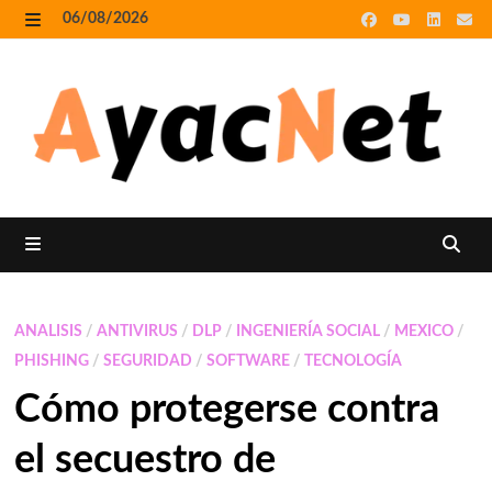
Skip
06/08/2026
to
MENU
content
MENU
ANALISIS
/
ANTIVIRUS
/
DLP
/
INGENIERÍA SOCIAL
/
MEXICO
/
PHISHING
/
SEGURIDAD
/
SOFTWARE
/
TECNOLOGÍA
Cómo protegerse contra
el secuestro de