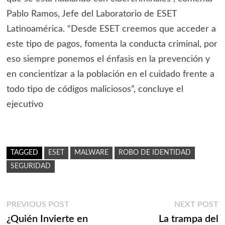
Pablo Ramos, Jefe del Laboratorio de ESET
Latinoamérica. “Desde ESET creemos que acceder a
este tipo de pagos, fomenta la conducta criminal, por
eso siempre ponemos el énfasis en la prevención y
en concientizar a la población en el cuidado frente a
todo tipo de códigos maliciosos”, concluye el
ejecutivo
TAGGED
ESET
MALWARE
ROBO DE IDENTIDAD
SEGURIDAD
Navegación
Previous
N
PREVIOUS POST
NEXT POST
post:
p
¿Quién Invierte en
La trampa del