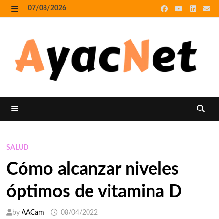
Skip
07/08/2026
to
MENU
content
MENU
SALUD
Cómo alcanzar niveles
óptimos de vitamina D
by
AACam
08/04/2022