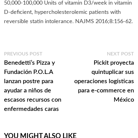
50,000-100,000 Units of vitamin D3/week in vitamin
D-deficient, hypercholesterolemic patients with
reversible statin intolerance. NAJMS 2016;8:156-62.
Navegación
Previous
N
PREVIOUS POST
NEXT POST
post:
p
Benedetti’s Pizza y
Pickit proyecta
de
Fundación P.O.L.A
quintuplicar sus
entradas
lanzan postre para
operaciones logísticas
ayudar a niños de
para e-commerce en
escasos recursos con
México
enfermedades caras
YOU MIGHT ALSO LIKE