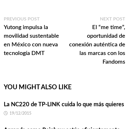
Navegación
Previous
N
PREVIOUS POST
NEXT POST
post:
p
Yutong impulsa la
El “me time”,
de
movilidad sustentable
oportunidad de
entradas
en México con nueva
conexión auténtica de
tecnología DMT
las marcas con los
Fandoms
YOU MIGHT ALSO LIKE
La NC220 de TP-LINK cuida lo que más quieres
19/12/2015