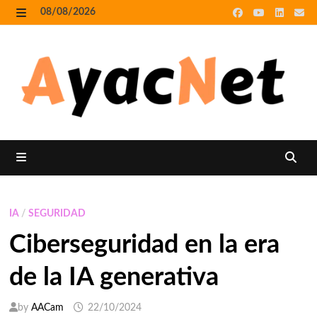
Skip
08/08/2026
to
MENU
content
MENU
IA
/
SEGURIDAD
Ciberseguridad en la era
de la IA generativa
by
AACam
22/10/2024