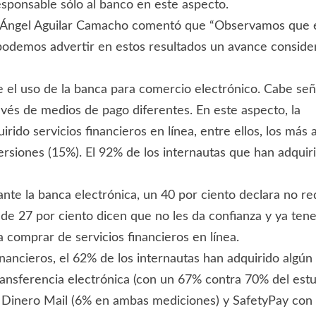
sponsable sólo al banco en este aspecto.
 Ángel Aguilar Camacho comentó que “Observamos que en 
demos advertir en estos resultados un avance considerab
 el uso de la banca para comercio electrónico. Cabe seña
ravés de medios de pago diferentes. En este aspecto, la
ido servicios financieros en línea, entre ellos, los más a
ersiones (15%). El 92% de los internautas que han adqui
e la banca electrónica, un 40 por ciento declara no requ
 de 27 por ciento dicen que no les da confianza y ya ten
a comprar de servicios financieros en línea.
ancieros, el 62% de los internautas han adquirido algún p
ransferencia electrónica (con un 67% contra 70% del estu
Dinero Mail (6% en ambas mediciones) y SafetyPay con u