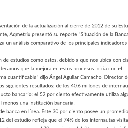
entación de la actualización al cierre de 2012 de su Estu
te, Aqmetrix presentó su reporte “Situación de la Banca
iza un análisis comparativo de los principales indicadore
ón de estudios como estos, debido a que nos ubica con c
deramos que la mejora en estos procesos inicia con el
ama cuantificable” dijo Ángel Aguilar Camacho, Directo
los siguientes resultados: de los 40.6 millones de intern
ucto bancario; el 52 por ciento efectivamente utiliza alg
 al menos una institución bancaria.
 de banca en línea. Este 30 por ciento posee un promedio
12 del estudio refleja que el 74% de los internautas vis