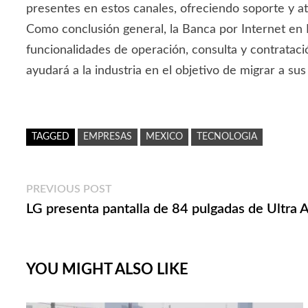
presentes en estos canales, ofreciendo soporte y at
Como conclusión general, la Banca por Internet en 
funcionalidades de operación, consulta y contrataci
ayudará a la industria en el objetivo de migrar a sus
TAGGED
EMPRESAS
MEXICO
TECNOLOGIA
Navegación
Previous
PREVIOUS POST
post:
LG presenta pantalla de 84 pulgadas de Ultra A
de
entradas
YOU MIGHT ALSO LIKE