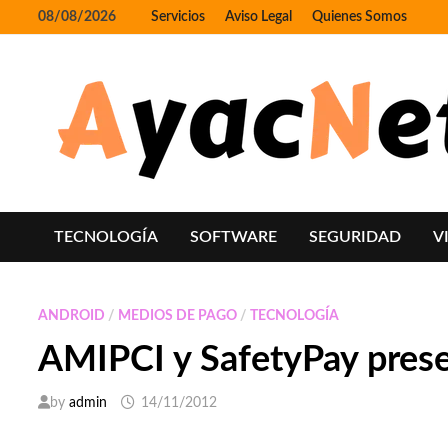
Skip
08/08/2026
Servicios
Aviso Legal
Quienes Somos
to
content
TECNOLOGÍA
SOFTWARE
SEGURIDAD
V
ANDROID
/
MEDIOS DE PAGO
/
TECNOLOGÍA
AMIPCI y SafetyPay prese
by
admin
14/11/2012