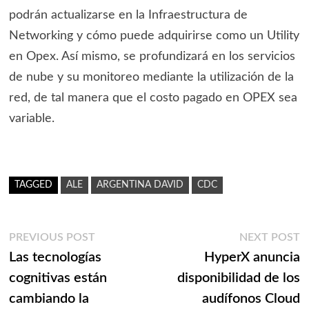
podrán actualizarse en la Infraestructura de
Networking y cómo puede adquirirse como un Utility
en Opex. Así mismo, se profundizará en los servicios
de nube y su monitoreo mediante la utilización de la
red, de tal manera que el costo pagado en OPEX sea
variable.
TAGGED
ALE
ARGENTINA DAVID
CDC
Navegación
Previous
N
PREVIOUS POST
NEXT POST
post:
p
Las tecnologías
HyperX anuncia
de
cognitivas están
disponibilidad de los
entradas
cambiando la
audífonos Cloud