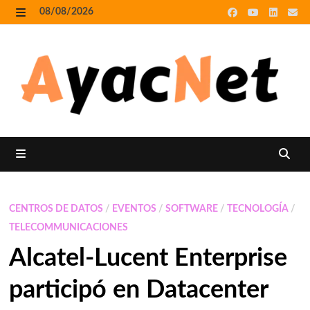
Skip
08/08/2026
to
MENU
content
MENU
CENTROS DE DATOS
/
EVENTOS
/
SOFTWARE
/
TECNOLOGÍA
/
TELECOMMUNICACIONES
Alcatel-Lucent Enterprise
participó en Datacenter