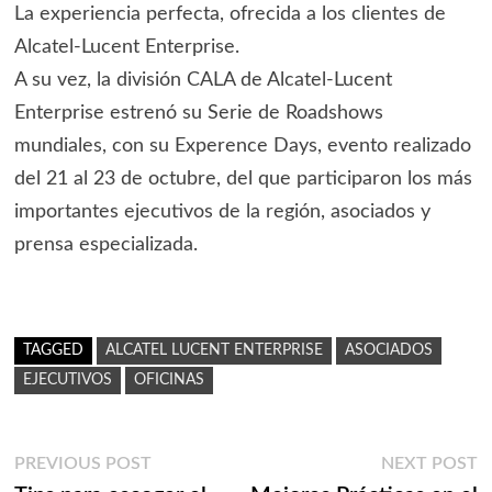
La experiencia perfecta, ofrecida a los clientes de
Alcatel-Lucent Enterprise.
A su vez, la división CALA de Alcatel-Lucent
Enterprise estrenó su Serie de Roadshows
mundiales, con su Experence Days, evento realizado
del 21 al 23 de octubre, del que participaron los más
importantes ejecutivos de la región, asociados y
prensa especializada.
TAGGED
ALCATEL LUCENT ENTERPRISE
ASOCIADOS
EJECUTIVOS
OFICINAS
Navegación
Previous
N
PREVIOUS POST
NEXT POST