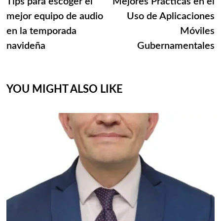
post:
p
Tips para escoger el
Mejores Prácticas en el
de
mejor equipo de audio
Uso de Aplicaciones
entradas
en la temporada
Móviles
navideña
Gubernamentales
YOU MIGHT ALSO LIKE