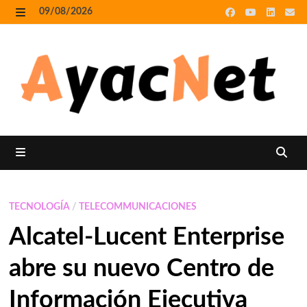
Skip
09/08/2026
to
MENU
content
MENU
TECNOLOGÍA
/
TELECOMMUNICACIONES
Alcatel-Lucent Enterprise
abre su nuevo Centro de
Información Ejecutiva