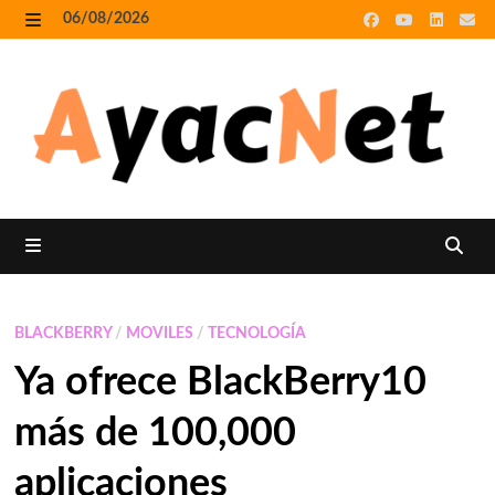
Skip
06/08/2026
to
MENU
content
MENU
BLACKBERRY
/
MOVILES
/
TECNOLOGÍA
Ya ofrece BlackBerry10
más de 100,000
aplicaciones