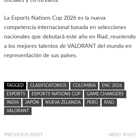
oficiales y co-streams.
La Esports Nations Cup 2026 es la nueva
competencia internacional basada en selecciones
nacionales que debutará este año en Riad, reuniendo
a los mejores talentos de VALORANT del mundo en
representación de sus países.
TAGGED
CLASIFICATORIOS
COLOMBIA
ENC 2026
ESPORTS
ESPORTS NATIONS CUP
GAME CHANGERS
INDIA
JAPÓN
NUEVA ZELANDA
PERÚ
RIAD
VALORANT
Navegación
Previous
N
PREVIOUS POST
NEXT POST