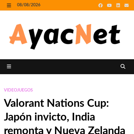
Skip
08/08/2026
to
MENU
content
MENU
VIDEOJUEGOS
Valorant Nations Cup:
Japón invicto, India
remonta y Nueva Zelanda