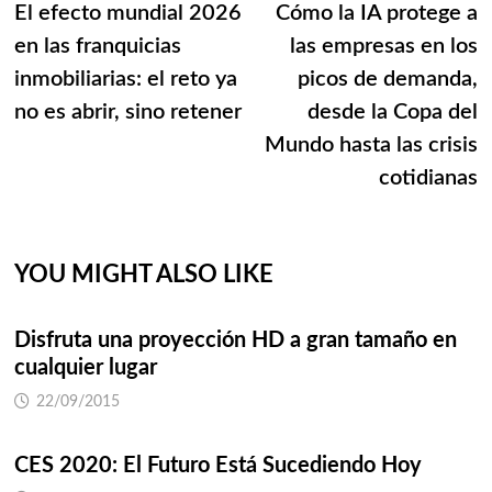
post:
p
El efecto mundial 2026
Cómo la IA protege a
de
en las franquicias
las empresas en los
entradas
inmobiliarias: el reto ya
picos de demanda,
no es abrir, sino retener
desde la Copa del
Mundo hasta las crisis
cotidianas
YOU MIGHT ALSO LIKE
Disfruta una proyección HD a gran tamaño en
cualquier lugar
22/09/2015
CES 2020: El Futuro Está Sucediendo Hoy