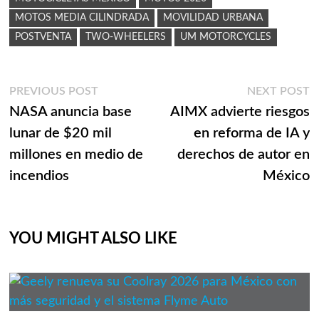
MOTOS MEDIA CILINDRADA
MOVILIDAD URBANA
POSTVENTA
TWO-WHEELERS
UM MOTORCYCLES
Navegación
Previous
N
PREVIOUS POST
NEXT POST
post:
p
NASA anuncia base
AIMX advierte riesgos
de
lunar de $20 mil
en reforma de IA y
entradas
millones en medio de
derechos de autor en
incendios
México
YOU MIGHT ALSO LIKE