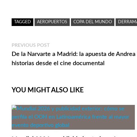
TAGGED
AEROPUERTOS
COPA DEL MUNDO
DERRAM
Navegación
Previous
PREVIOUS POST
post:
De la Narvarte a Madrid: la apuesta de Andrea 
de
historias desde el cine documental
entradas
YOU MIGHT ALSO LIKE