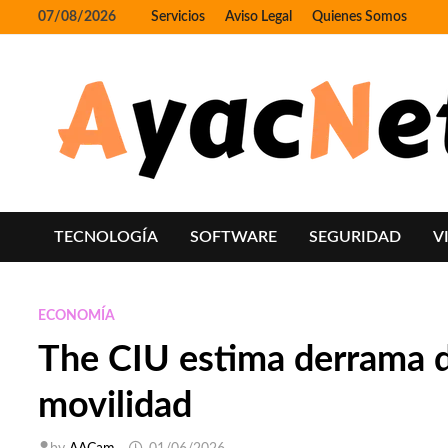
Skip
07/08/2026
Servicios
Aviso Legal
Quienes Somos
to
content
TECNOLOGÍA
SOFTWARE
SEGURIDAD
V
ECONOMÍA
The CIU estima derrama d
movilidad