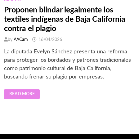
MÉXICO
Proponen blindar legalmente los
textiles indígenas de Baja California
contra el plagio
by
AACam
16/04/2026
La diputada Evelyn Sánchez presenta una reforma
para proteger los bordados y patrones tradicionales
como patrimonio cultural de Baja California,
buscando frenar su plagio por empresas.
PROPONEN
READ MORE
BLINDAR
LEGALMENTE
LOS
TEXTILES
INDÍGENAS
DE
BAJA
CALIFORNIA
CONTRA
EL