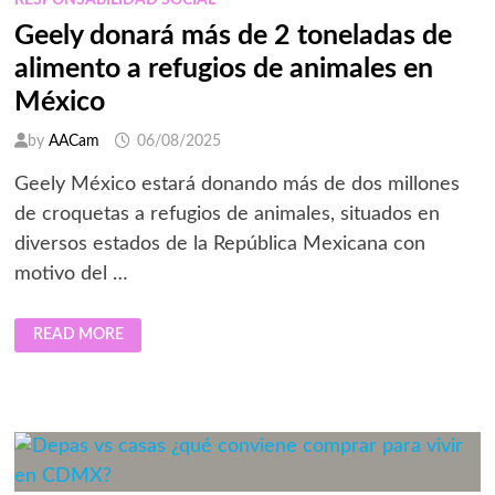
RESPONSABILIDAD SOCIAL
Geely donará más de 2 toneladas de
alimento a refugios de animales en
México
by
AACam
06/08/2025
Geely México estará donando más de dos millones
de croquetas a refugios de animales, situados en
diversos estados de la República Mexicana con
motivo del …
GEELY
READ MORE
DONARÁ
MÁS
DE
2
TONELADAS
DE
ALIMENTO
A
REFUGIOS
DE