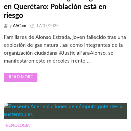
en Querétaro: Población está en
riesgo
by
AACam
17/07/2025
Familiares de Alonso Estrada, joven fallecido tras una
explosión de gas natural, así como integrantes de la
organización ciudadana #JusticiaParaAlonso, se
manifestaron este miércoles frente …
DETECTAN
READ MORE
NUEVAS
FUGAS
DE
GAS
NATURAL
EN
QUERÉTARO:
POBLACIÓN
ESTÁ
EN
RIESGO
TECNOLOGÍA