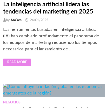
SU
La inteligencia artificial lidera las
LANZAMIENTO
tendencias del marketing en 2025
by
AACam
24/01/2025
Las herramientas basadas en inteligencia artificial
(IA) han cambiado profundamente el panorama de
los equipos de marketing reduciendo los tiempos
necesarios para el lanzamiento de …
LA
READ MORE
INTELIGENCIA
ARTIFICIAL
LIDERA
LAS
TENDENCIAS
DEL
MARKETING
EN
2025
NEGOCIOS