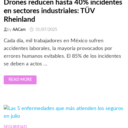
Drones reducen hasta 40% incidentes
en sectores industriales: TÜV
Rheinland
by
AACam
31/07/2025
Cada día, mil trabajadores en México sufren
accidentes laborales, la mayoría provocados por
errores humanos evitables. El 85% de los incidentes
se deben a actos …
DRONES
READ MORE
REDUCEN
HASTA
40%
INCIDENTES
EN
SECTORES
INDUSTRIALES:
TÜV
RHEINLAND
SEGURIDAD