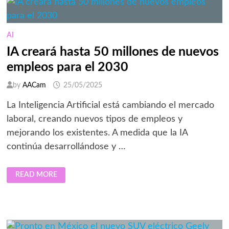
A
PROFESIONALES
EN
HABILIDADES
EMPRESARIALES
AI
Y
DE
IA creará hasta 50 millones de nuevos
COMUNICACIÓN
empleos para el 2030
by
AACam
25/05/2025
La Inteligencia Artificial está cambiando el mercado
laboral, creando nuevos tipos de empleos y
mejorando los existentes. A medida que la IA
continúa desarrollándose y …
IA
READ MORE
CREARÁ
HASTA
50
MILLONES
DE
NUEVOS
EMPLEOS
PARA