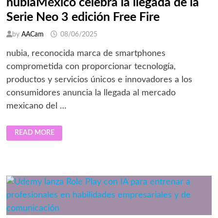
nubiaMéxico celebra la llegada de la
Serie Neo 3 edición Free Fire
by
AACam
08/06/2025
nubia, reconocida marca de smartphones
comprometida con proporcionar tecnología,
productos y servicios únicos e innovadores a los
consumidores anuncia la llegada al mercado
mexicano del …
NUBIAMÉXICO
READ MORE
CELEBRA
LA
LLEGADA
DE
LA
SERIE
NEO
3
EDICIÓN
FREE
FIRE