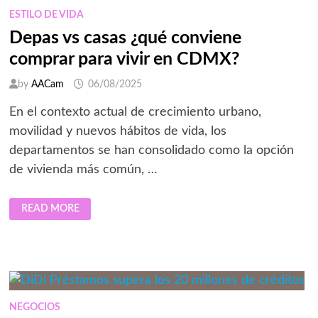
ANIMALES
EN
ESTILO DE VIDA
MÉXICO
Depas vs casas ¿qué conviene
comprar para vivir en CDMX?
by
AACam
06/08/2025
En el contexto actual de crecimiento urbano,
movilidad y nuevos hábitos de vida, los
departamentos se han consolidado como la opción
de vivienda más común, …
DEPAS
READ MORE
VS
CASAS
¿QUÉ
CONVIENE
COMPRAR
PARA
VIVIR
EN
CDMX?
NEGOCIOS