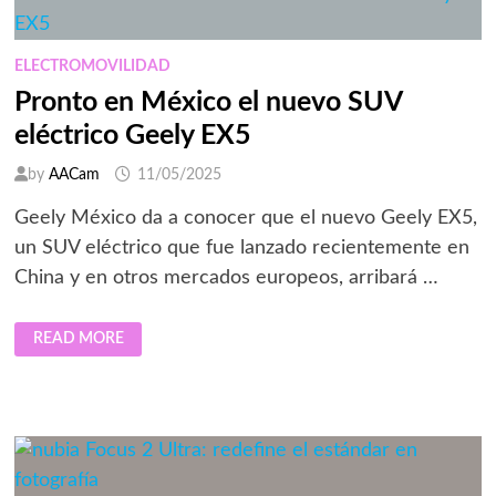
EL
2030
ELECTROMOVILIDAD
Pronto en México el nuevo SUV
eléctrico Geely EX5
by
AACam
11/05/2025
Geely México da a conocer que el nuevo Geely EX5,
un SUV eléctrico que fue lanzado recientemente en
China y en otros mercados europeos, arribará …
PRONTO
READ MORE
EN
MÉXICO
EL
NUEVO
SUV
ELÉCTRICO
GEELY
EX5