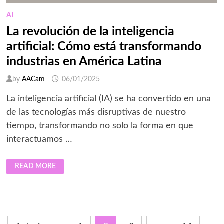
AI
La revolución de la inteligencia
artificial: Cómo está transformando
industrias en América Latina
by
AACam
06/01/2025
La inteligencia artificial (IA) se ha convertido en una
de las tecnologías más disruptivas de nuestro
tiempo, transformando no solo la forma en que
interactuamos …
LA
READ MORE
REVOLUCIÓN
DE
LA
INTELIGENCIA
ARTIFICIAL:
CÓMO
ESTÁ
TRANSFORMANDO