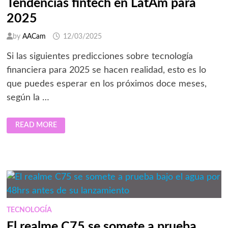
Tendencias fintech en LatAm para
2025
by
AACam
12/03/2025
Si las siguientes predicciones sobre tecnología
financiera para 2025 se hacen realidad, esto es lo
que puedes esperar en los próximos doce meses,
según la …
TENDENCIAS
READ MORE
FINTECH
EN
LATAM
PARA
2025
TECNOLOGÍA
El realme C75 se somete a prueba