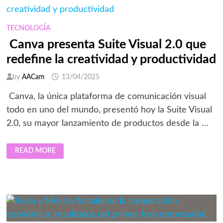
INNOVACIÓN
DE
SUS
VEHÍCULOS
TECNOLOGÍA
INTELIGENTES
DE
Canva presenta Suite Visual 2.0 que
NUEVA
ENERGÍA
redefine la creatividad y productividad
by
AACam
13/04/2025
Canva, la única plataforma de comunicación visual
todo en uno del mundo, presentó hoy la Suite Visual
2.0, su mayor lanzamiento de productos desde la …
CANVA
READ MORE
PRESENTA
SUITE
VISUAL
2.0
QUE
REDEFINE
LA
CREATIVIDAD
Y
PRODUCTIVIDAD