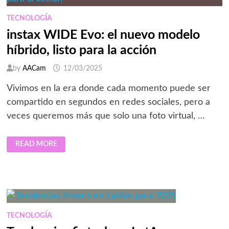
RUSIA-
MÉXICO
TECNOLOGÍA
instax WIDE Evo: el nuevo modelo
híbrido, listo para la acción
by
AACam
12/03/2025
Vivimos en la era donde cada momento puede ser
compartido en segundos en redes sociales, pero a
veces queremos más que solo una foto virtual, …
INSTAX
READ MORE
WIDE
EVO:
EL
NUEVO
MODELO
HÍBRIDO,
LISTO
PARA
LA
ACCIÓN
TECNOLOGÍA