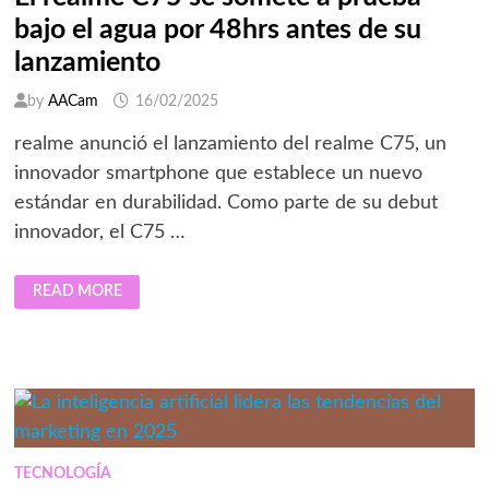
bajo el agua por 48hrs antes de su
lanzamiento
by
AACam
16/02/2025
realme anunció el lanzamiento del realme C75, un
innovador smartphone que establece un nuevo
estándar en durabilidad. Como parte de su debut
innovador, el C75 …
EL
READ MORE
REALME
C75
SE
SOMETE
A
PRUEBA
BAJO
EL
AGUA
POR
48HRS
ANTES
TECNOLOGÍA
DE