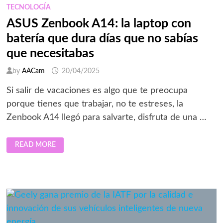
TECNOLOGÍA
ASUS Zenbook A14: la laptop con
batería que dura días que no sabías
que necesitabas
by
AACam
20/04/2025
Si salir de vacaciones es algo que te preocupa
porque tienes que trabajar, no te estreses, la
Zenbook A14 llegó para salvarte, disfruta de una …
ASUS
READ MORE
ZENBOOK
A14:
LA
LAPTOP
CON
BATERÍA
QUE
DURA
DÍAS
QUE
NO