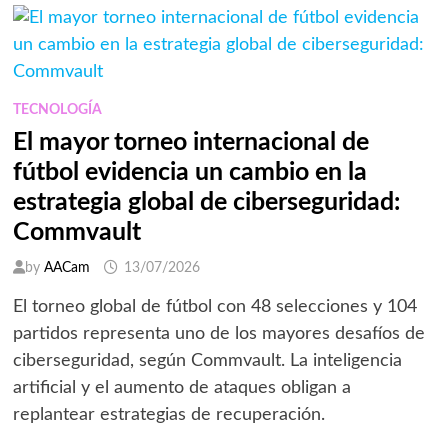
TECNOLOGÍA
INTENTA
PREVENIR
LAS
LESIONES
ANTES
DE
QUE
TECNOLOGÍA
SUCEDAN
EN
El mayor torneo internacional de
EL
MUNDIAL
fútbol evidencia un cambio en la
2026
estrategia global de ciberseguridad:
Commvault
by
AACam
13/07/2026
El torneo global de fútbol con 48 selecciones y 104
partidos representa uno de los mayores desafíos de
ciberseguridad, según Commvault. La inteligencia
artificial y el aumento de ataques obligan a
replantear estrategias de recuperación.