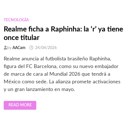
YA
NO
VIAJA
SOLO
POR
TECNOLOGÍA
FÚTBOL:
ESTANCIAS
Realme ficha a Raphinha: la ‘r’ ya tiene
CRECEN
HASTA
once titular
16
NOCHES
EN
by
AACam
24/04/2026
2026
Realme anuncia al futbolista brasileño Raphinha,
figura del FC Barcelona, como su nuevo embajador
de marca de cara al Mundial 2026 que tendrá a
México como sede. La alianza promete activaciones
y un gran lanzamiento en mayo.
REALME
READ MORE
FICHA
A
RAPHINHA:
LA
‘R’
YA