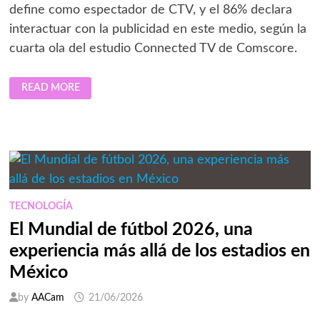
define como espectador de CTV, y el 86% declara
interactuar con la publicidad en este medio, según la
cuarta ola del estudio Connected TV de Comscore.
CTV
READ MORE
EN
MÉXICO
ALCANZA
64%
DE
ADOPCIÓN
Y
EL
86%
DE
LOS
USUARIOS
TECNOLOGÍA
DECLARA
INTERACTUAR
El Mundial de fútbol 2026, una
CON
LA
experiencia más allá de los estadios en
PUBLICIDAD,
SEGÚN
México
COMSCORE
by
AACam
21/06/2026