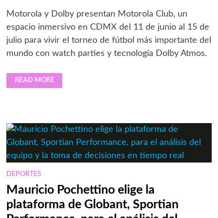
Motorola y Dolby presentan Motorola Club, un
espacio inmersivo en CDMX del 11 de junio al 15 de
julio para vivir el torneo de fútbol más importante del
mundo con watch parties y tecnología Dolby Atmos.
MOTOROLA
READ MORE
Y
DOLBY
LLEVAN
LA
EMOCIÓN
DEL
FÚTBOL
A
UNA
EXPERIENCIA
INMERSIVA
EN
CDMX
DEPORTES
Mauricio Pochettino elige la
plataforma de Globant, Sportian