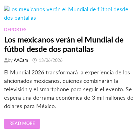
PANTALLAS
TCL
REDEFINE
LA
EXPERIENCIA
DE
VER
DEPORTES
EL
GRAN
Los mexicanos verán el Mundial de
TORNEO
DE
fútbol desde dos pantallas
FÚTBOL
ESTE
VERANO
by
AACam
13/06/2026
El Mundial 2026 transformará la experiencia de los
aficionados mexicanos, quienes combinarán la
televisión y el smartphone para seguir el evento. Se
espera una derrama económica de 3 mil millones de
dólares para México.
LOS
READ MORE
MEXICANOS
VERÁN
EL
MUNDIAL