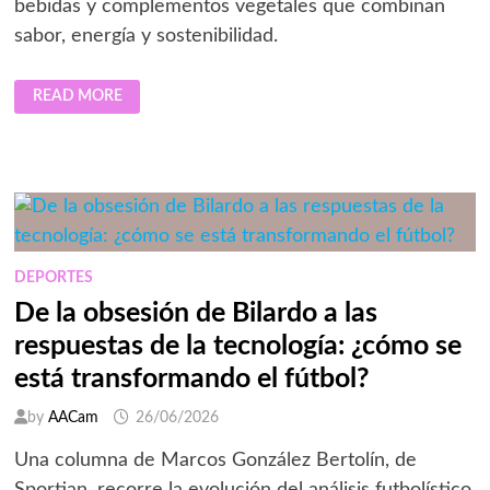
bebidas y complementos vegetales que combinan
sabor, energía y sostenibilidad.
CALIFIA
READ MORE
FARMS
REDEFINE
LA
EXPERIENCIA
MUNDIALISTA
CON
EL
PODER
DE
LAS
BEBIDAS
Y
DEPORTES
COMPLEMENTOS
VEGETALES
De la obsesión de Bilardo a las
respuestas de la tecnología: ¿cómo se
está transformando el fútbol?
by
AACam
26/06/2026
Una columna de Marcos González Bertolín, de