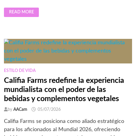
HARRY
READ MORE
KANE
Y
EVEREADY®:
LA
ALIANZA
DE
LA
ENERGÍA
QUE
NUNCA
SE
DETIENE
ESTILO DE VIDA
Califia Farms redefine la experiencia
mundialista con el poder de las
bebidas y complementos vegetales
by
AACam
05/07/2026
Califia Farms se posiciona como aliado estratégico
para los aficionados al Mundial 2026, ofreciendo