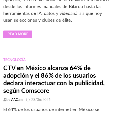
Sportian, recorre la evolución del análisis futbolístico
desde los informes manuales de Bilardo hasta las
herramientas de IA, datos y videoanálisis que hoy
usan selecciones y clubes de élite.
DE
READ MORE
LA
OBSESIÓN
DE
BILARDO
A
LAS
RESPUESTAS
TECNOLOGÍA
DE
LA
CTV en México alcanza 64% de
TECNOLOGÍA:
¿CÓMO
adopción y el 86% de los usuarios
SE
ESTÁ
TRANSFORMANDO
declara interactuar con la publicidad,
EL
FÚTBOL?
según Comscore
by
AACam
23/06/2026
El 64% de los usuarios de internet en México se