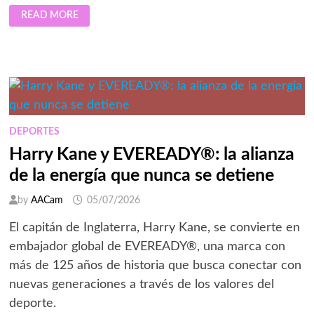
EL
READ MORE
MAYOR
TORNEO
INTERNACIONAL
DE
FÚTBOL
EVIDENCIA
UN
CAMBIO
EN
LA
ESTRATEGIA
GLOBAL
DEPORTES
DE
CIBERSEGURIDAD:
Harry Kane y EVEREADY®: la alianza
COMMVAULT
de la energía que nunca se detiene
by
AACam
05/07/2026
El capitán de Inglaterra, Harry Kane, se convierte en
embajador global de EVEREADY®, una marca con
más de 125 años de historia que busca conectar con
nuevas generaciones a través de los valores del
deporte.