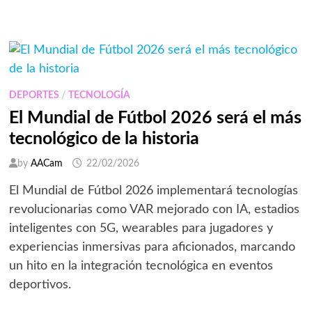
REVELA
CÓMO
LAS
MARCAS
PUEDEN
CONECTAR
CON
UNA
AUDIENCIA
DE
DEPORTES
/
TECNOLOGÍA
6
MIL
El Mundial de Fútbol 2026 será el más
MILLONES
tecnológico de la historia
by
AACam
22/02/2026
El Mundial de Fútbol 2026 implementará tecnologías
revolucionarias como VAR mejorado con IA, estadios
inteligentes con 5G, wearables para jugadores y
experiencias inmersivas para aficionados, marcando
un hito en la integración tecnológica en eventos
deportivos.