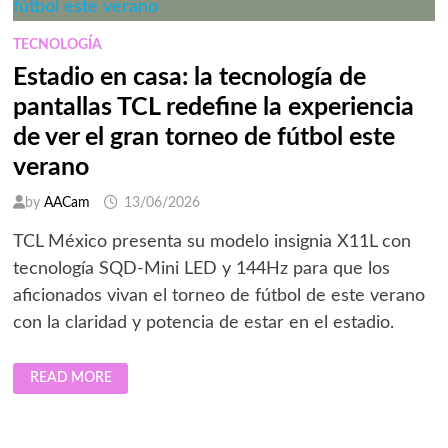
DEL
EQUIPO
Y
TECNOLOGÍA
LA
TOMA
Estadio en casa: la tecnología de
DE
DECISIONES
pantallas TCL redefine la experiencia
EN
TIEMPO
de ver el gran torneo de fútbol este
REAL
verano
by
AACam
13/06/2026
TCL México presenta su modelo insignia X11L con
tecnología SQD-Mini LED y 144Hz para que los
aficionados vivan el torneo de fútbol de este verano
con la claridad y potencia de estar en el estadio.
ESTADIO
READ MORE
EN
CASA:
LA
TECNOLOGÍA
DE