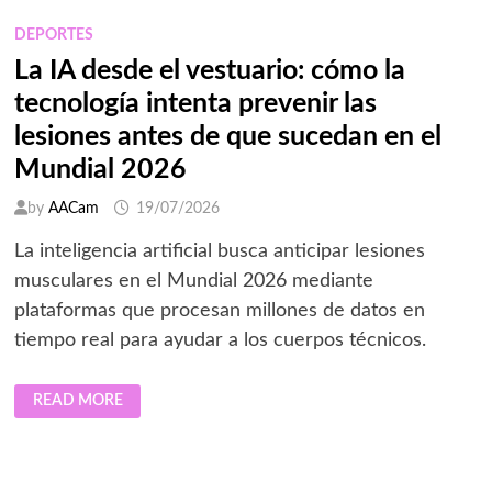
DEJÓ
LA
DEPORTES
COPA
MUNDIAL
La IA desde el vestuario: cómo la
DE
LA
tecnología intenta prevenir las
FIFA
2026,
SEGÚN
lesiones antes de que sucedan en el
SPORTIAN
Mundial 2026
by
AACam
19/07/2026
La inteligencia artificial busca anticipar lesiones
musculares en el Mundial 2026 mediante
plataformas que procesan millones de datos en
tiempo real para ayudar a los cuerpos técnicos.
LA
READ MORE
IA
DESDE
EL
VESTUARIO:
CÓMO
LA