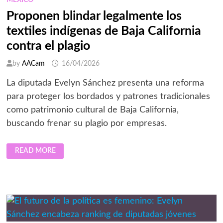
MÉXICO
Proponen blindar legalmente los
textiles indígenas de Baja California
contra el plagio
by
AACam
16/04/2026
La diputada Evelyn Sánchez presenta una reforma
para proteger los bordados y patrones tradicionales
como patrimonio cultural de Baja California,
buscando frenar su plagio por empresas.
PROPONEN
READ MORE
BLINDAR
LEGALMENTE
LOS
TEXTILES
INDÍGENAS
DE
BAJA
CALIFORNIA
CONTRA
EL