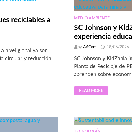
MEDIO AMBIENTE
s reciclables a
SC Johnson y KidZ
experiencia educa
by
AACam
18/05/2026
 nivel global ya son
SC Johnson y KidZania im
a circular y reducción
Planta de Reciclaje de P
aprenden sobre economía 
SC
READ MORE
JOHNSON
Y
KIDZANIA
CONVIERTEN
EL
RECICLAJE
EN
UNA
EXPERIENCIA
EDUCATIVA
TECNOLOGÍA