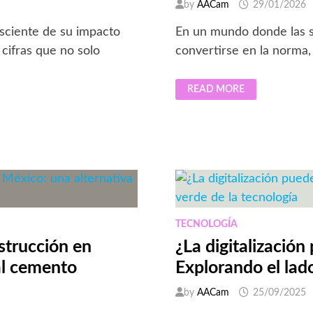
by
AACam
29/01/2026
sciente de su impacto
En un mundo donde las s
cifras que no solo
convertirse en la norma
LG
READ MORE
FLEX:
EL
TELEVISOR
POR
SUSCRIPCIÓN
QUE
LLEGA
A
REINO
UNIDO
Y
REDEFINE
LA
PROPIEDAD
TECNOLOGÍA
DE
GADGETS
strucción en
¿La digitalización
al cemento
Explorando el lado
by
AACam
25/09/2025