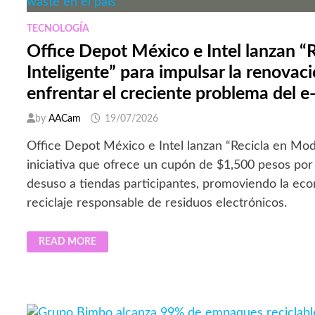
TECNOLOGÍA
Office Depot México e Intel lanzan “
Inteligente” para impulsar la renovac
enfrentar el creciente problema del e
by
AACam
19/07/2026
Office Depot México e Intel lanzan “Recicla en Modo
iniciativa que ofrece un cupón de $1,500 pesos por 
desuso a tiendas participantes, promoviendo la econ
reciclaje responsable de residuos electrónicos.
OFFICE
READ MORE
DEPOT
MÉXICO
E
INTEL
LANZAN
“RECICLA
EN