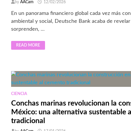
by
AACam
12/02/2026
En un panorama financiero global cada vez más con
ambiental y social, Deutsche Bank acaba de revelar 
sorprenden, …
DEUTSCHE
READ MORE
BANK
REGISTRA
SU
MEJOR
AÑO
EN
FINANZAS
SOSTENIBLES
DESDE
2021…
CIENCIA
Conchas marinas revolucionan la con
México: una alternativa sustentable 
tradicional