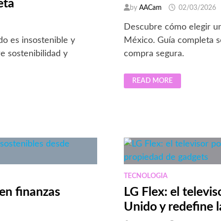
eta
by
AACam
02/03/2026
Descubre cómo elegir un
o es insostenible y
México. Guía completa so
e sostenibilidad y
compra segura.
FACTORES
READ MORE
CLAVE
AL
COMPRAR
UN
SMARTPHONE
REACONDICIONADO
EN
MÉXICO
TECNOLOGIA
en finanzas
LG Flex: el televi
Unido y redefine 