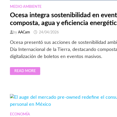
MEDIO AMBIENTE
Ocesa integra sostenibilidad en even
composta, agua y eficiencia energéti
by
AACam
24/04/2026
Ocesa presentó sus acciones de sostenibilidad ambi
Día Internacional de la Tierra, destacando composta
digitalización de boletos en eventos masivos.
OCESA
READ MORE
INTEGRA
SOSTENIBILIDAD
EN
EVENTOS
MASIVOS:
COMPOSTA,
AGUA
Y
EFICIENCIA
ENERGÉTICA
ECONOMÍA