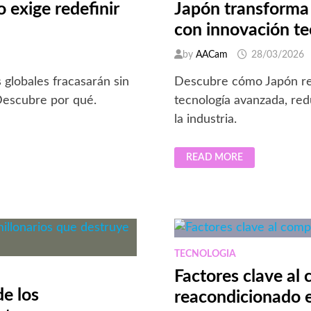
 exige redefinir
Japón transforma 
con innovación te
by
AACam
28/03/2026
 globales fracasarán sin
Descubre cómo Japón rec
 Descubre por qué.
tecnología avanzada, red
la industria.
JAPÓN
READ MORE
TRANSFORMA
PAÑALES
SUCIOS
EN
MATERIAL
RECICLABLE
CON
INNOVACIÓN
TECNOLÓGICA
TECNOLOGIA
Factores clave al
de los
reacondicionado 