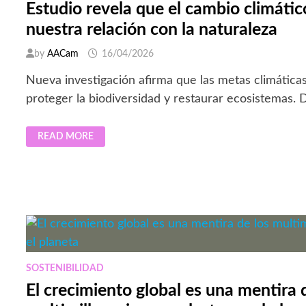
Estudio revela que el cambio climático
nuestra relación con la naturaleza
by
AACam
16/04/2026
Nueva investigación afirma que las metas climáticas
proteger la biodiversidad y restaurar ecosistemas.
ESTUDIO
READ MORE
REVELA
QUE
EL
CAMBIO
CLIMÁTICO
EXIGE
REDEFINIR
NUESTRA
RELACIÓN
CON
LA
NATURALEZA
SOSTENIBILIDAD
El crecimiento global es una mentira 