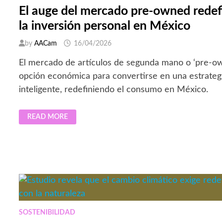
El auge del mercado pre-owned redef
la inversión personal en México
by
AACam
16/04/2026
El mercado de artículos de segunda mano o ‘pre-ow
opción económica para convertirse en una estrategi
inteligente, redefiniendo el consumo en México.
EL
READ MORE
AUGE
DEL
MERCADO
PRE-
OWNED
REDEFINE
EL
CONSUMO
Y
LA
INVERSIÓN
PERSONAL
EN
MÉXICO
SOSTENIBILIDAD