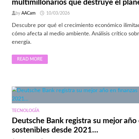
multimillonarios que destruye el plan
by
AACam
10/03/2026
Descubre por qué el crecimiento económico ilimitad
cómo afecta al medio ambiente. Análisis crítico sobr
energía.
EL
READ MORE
CRECIMIENTO
GLOBAL
ES
UNA
MENTIRA
DE
LOS
MULTIMILLONARIOS
QUE
DESTRUYE
EL
PLANETA
TECNOLOGÍA
Deutsche Bank registra su mejor año 
sostenibles desde 2021…