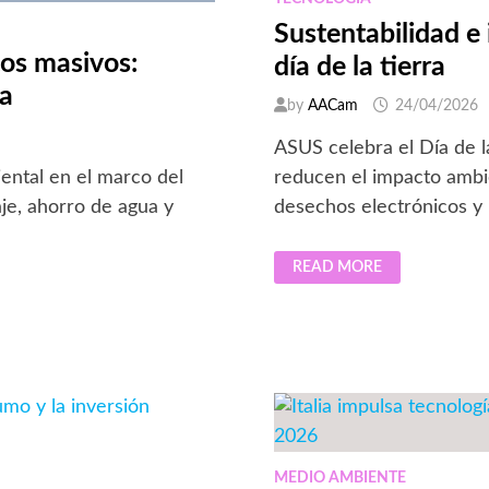
PARA
NIÑAS
Sustentabilidad e 
Y
NIÑOS
tos masivos:
día de la tierra
ca
by
AACam
24/04/2026
ASUS celebra el Día de l
ental en el marco del
reducen el impacto ambie
je, ahorro de agua y
desechos electrónicos y
SUSTENTABILIDAD
READ MORE
E
INNOVACIÓN:
LECCIONES
DE
ASUS
PARA
EL
DÍA
DE
LA
TIERRA
MEDIO AMBIENTE