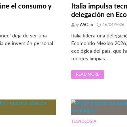
ine el consumo y
Italia impulsa te
delegación en E
by
AACam
16/04/2026
ned’ deja de ser una
Italia lidera una delega
a de inversión personal
Ecomondo México 2026, b
ecológica del país, que 
fuentes limpias.
ITALIA
READ MORE
IMPULSA
TECNOLOGÍAS
VERDES
EN
MÉXICO
CON
DELEGACIÓN
EN
ECOMONDO
2026
TECNOLOGIA