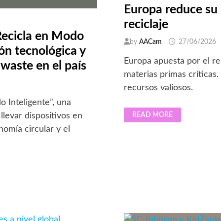
Europa reduce su 
reciclaje
Recicla en Modo
by
AACam
27/06/2026
ión tecnológica y
Europa apuesta por el re
-waste en el país
materias primas críticas
recursos valiosos.
 Inteligente”, una
EUROPA
llevar dispositivos en
READ MORE
REDUCE
SU
omía circular y el
DEPENDENCIA
ESTRATÉGICA
CON
EL
RECICLAJE