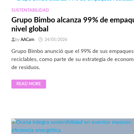
MODO
INTELIGENTE”
PARA
SUSTENTABILIDAD
IMPULSAR
LA
Grupo Bimbo alcanza 99% de empaque
RENOVACIÓN
TECNOLÓGICA
nivel global
Y
ENFRENTAR
EL
by
AACam
24/05/2026
CRECIENTE
PROBLEMA
DEL
Grupo Bimbo anunció que el 99% de sus empaques a
E-
WASTE
reciclables, como parte de su estrategia de economí
EN
EL
de residuos.
PAÍS
GRUPO
READ MORE
BIMBO
ALCANZA
99%
DE
EMPAQUES
RECICLABLES
A
NIVEL
GLOBAL