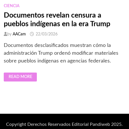
PLAGIO
CIENCIA
Documentos revelan censura a
pueblos indígenas en la era Trump
by
AACam
22/03/2026
Documentos desclasificados muestran cómo la
administración Trump ordenó modificar materiales
sobre pueblos indígenas en agencias federales.
DOCUMENTOS
READ MORE
REVELAN
CENSURA
A
PUEBLOS
INDÍGENAS
EN
LA
ERA
TRUMP
Copyright Derechos Reservados Editorial Pandiweb 2025.