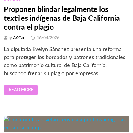
MÉXICO
Proponen blindar legalmente los
textiles indígenas de Baja California
contra el plagio
by
AACam
16/04/2026
La diputada Evelyn Sánchez presenta una reforma
para proteger los bordados y patrones tradicionales
como patrimonio cultural de Baja California,
buscando frenar su plagio por empresas.
PROPONEN
READ MORE
BLINDAR
LEGALMENTE
LOS
TEXTILES
INDÍGENAS
DE
BAJA
CALIFORNIA
CONTRA
EL