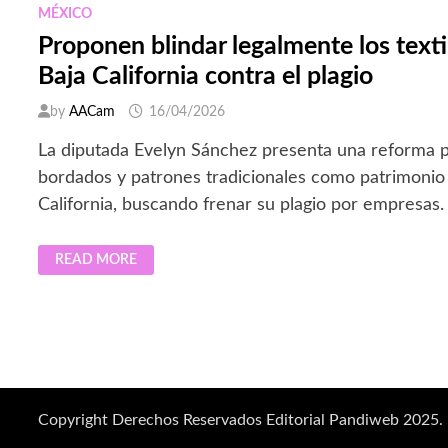
MÉXICO
Proponen blindar legalmente los texti
Baja California contra el plagio
by
AACam
16/04/2026
La diputada Evelyn Sánchez presenta una reforma p
bordados y patrones tradicionales como patrimonio 
California, buscando frenar su plagio por empresas.
PROPONEN
READ MORE
BLINDAR
LEGALMENTE
LOS
TEXTILES
INDÍGENAS
DE
BAJA
CALIFORNIA
CONTRA
EL
PLAGIO
Copyright Derechos Reservados Editorial Pandiweb 2025.