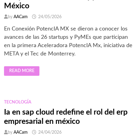
México
by
AACam
24/05/2026
En Conexión PotencIA MX se dieron a conocer los
avances de las 26 startups y PyMEs que participan
en la primera Aceleradora PotencIA Mx, iniciativa de
META y el Tec de Monterrey.
IA,
READ MORE
PIEZA
CLAVE
PARA
IMPULSAR
LA
COMPETITIVIDAD
DE
TECNOLOGÍA
LAS
MIPYMES
Ia en sap cloud redefine el rol del erp
EN
MÉXICO
empresarial en méxico
by
AACam
24/04/2026