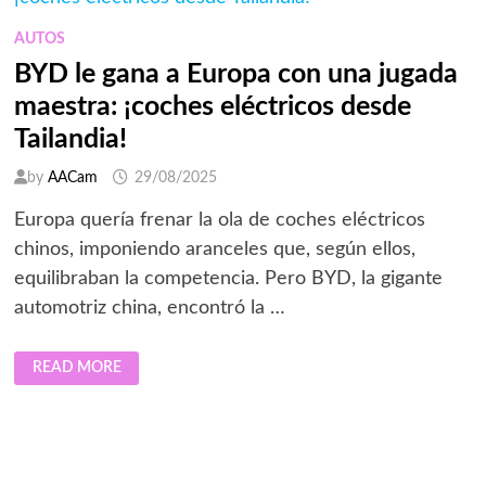
MUNDO
DIGITAL
NO
AUTOS
SE
DETENGA
BYD le gana a Europa con una jugada
maestra: ¡coches eléctricos desde
Tailandia!
by
AACam
29/08/2025
Europa quería frenar la ola de coches eléctricos
chinos, imponiendo aranceles que, según ellos,
equilibraban la competencia. Pero BYD, la gigante
automotriz china, encontró la …
BYD
READ MORE
LE
GANA
A
EUROPA
CON
UNA
JUGADA
MAESTRA: