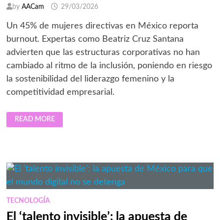
by
AACam
29/03/2026
Un 45% de mujeres directivas en México reporta
burnout. Expertas como Beatriz Cruz Santana
advierten que las estructuras corporativas no han
cambiado al ritmo de la inclusión, poniendo en riesgo
la sostenibilidad del liderazgo femenino y la
competitividad empresarial.
MUJERES
READ MORE
EN
LA
CIMA,
ESTRUCTURAS
EN
DEUDA:
EL
PRECIO
SILENCIOSO
DEL
LIDERAZGO
FEMENINO
TECNOLOGÍA
EN
MÉXICO
El ‘talento invisible’: la apuesta de