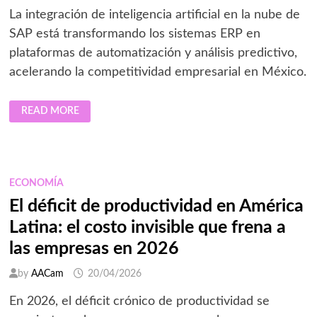
La integración de inteligencia artificial en la nube de
SAP está transformando los sistemas ERP en
plataformas de automatización y análisis predictivo,
acelerando la competitividad empresarial en México.
IA
READ MORE
EN
SAP
CLOUD
REDEFINE
EL
ROL
DEL
ECONOMÍA
ERP
EMPRESARIAL
El déficit de productividad en América
EN
MÉXICO
Latina: el costo invisible que frena a
las empresas en 2026
by
AACam
20/04/2026
En 2026, el déficit crónico de productividad se