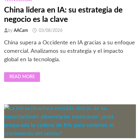
TECNOLOGIA
China lidera en IA: su estrategia de
negocio es la clave
by
AACam
03/08/2026
China supera a Occidente en IA gracias a su enfoque
comercial. Analizamos su estrategia y el impacto
global en la tecnología.
CHINA
READ MORE
LIDERA
EN
IA:
SU
ESTRATEGIA
DE
NEGOCIO
ES
LA
CLAVE