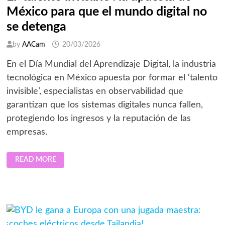
México para que el mundo digital no
se detenga
by
AACam
20/03/2026
En el Día Mundial del Aprendizaje Digital, la industria
tecnológica en México apuesta por formar el ‘talento
invisible’, especialistas en observabilidad que
garantizan que los sistemas digitales nunca fallen,
protegiendo los ingresos y la reputación de las
empresas.
EL
READ MORE
‘TALENTO
INVISIBLE’:
LA
APUESTA
DE
MÉXICO
PARA
QUE
EL