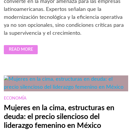
convierte en la mayor amenaza para las empresas
latinoamericanas. Expertos señalan que la
modernización tecnológica y la eficiencia operativa
ya no son opcionales, sino condiciones críticas para
la supervivencia y el crecimiento.
EL
READ MORE
DÉFICIT
DE
PRODUCTIVIDAD
EN
AMÉRICA
LATINA:
EL
COSTO
INVISIBLE
QUE
FRENA
A
ECONOMÍA
LAS
EMPRESAS
Mujeres en la cima, estructuras en
EN
2026
deuda: el precio silencioso del
liderazgo femenino en México