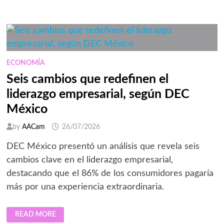
DE
LAS
EXPORTACIONES
ALIMENTARIAS
MEXICANAS:
¿ESTÁ
PREPARADA
LA
CADENA
ECONOMÍA
DE
FRÍO
Seis cambios que redefinen el
PARA
SOSTENER
liderazgo empresarial, según DEC
EL
CRECIMIENTO
México
DEL
SECTOR?
by
AACam
26/07/2026
DEC México presentó un análisis que revela seis
cambios clave en el liderazgo empresarial,
destacando que el 86% de los consumidores pagaría
más por una experiencia extraordinaria.
SEIS
READ MORE
CAMBIOS