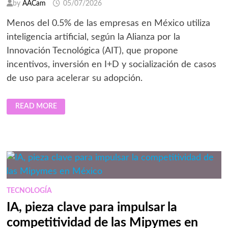
by
AACam
05/07/2026
Menos del 0.5% de las empresas en México utiliza
inteligencia artificial, según la Alianza por la
Innovación Tecnológica (AIT), que propone
incentivos, inversión en I+D y socialización de casos
de uso para acelerar su adopción.
INCENTIVOS,
READ MORE
FINANCIAMIENTO
Y
SOCIALIZACIÓN,
CLAVES
PARA
IMPULSAR
EL
USO
DE
IA
EN
EL
TECNOLOGÍA
APARATO
PRODUCTIVO
IA, pieza clave para impulsar la
DEL
PAÍS
competitividad de las Mipymes en