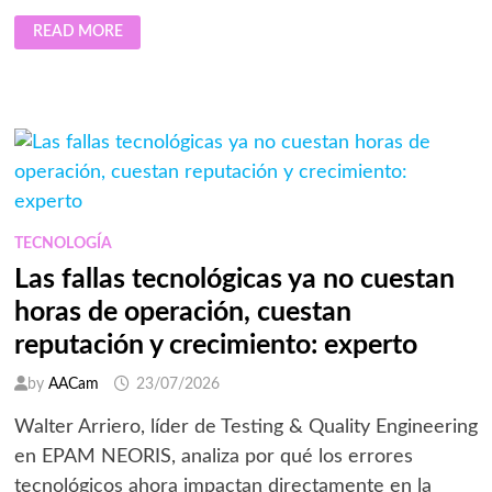
MÉXICO
READ MORE
RECIBE
MÁS
TURISTAS
EXTRANJEROS,
PERO
SÓLO
UNO
DE
CADA
10
MEXICANOS
DOMINA
EL
INGLÉS
TECNOLOGÍA
Las fallas tecnológicas ya no cuestan
horas de operación, cuestan
reputación y crecimiento: experto
by
AACam
23/07/2026
Walter Arriero, líder de Testing & Quality Engineering
en EPAM NEORIS, analiza por qué los errores
tecnológicos ahora impactan directamente en la