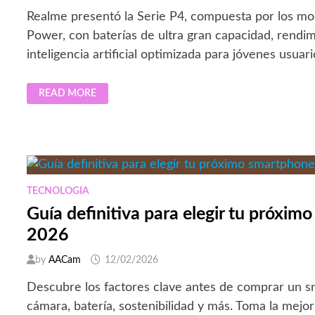
Realme presentó la Serie P4, compuesta por los mod
Power, con baterías de ultra gran capacidad, rendim
inteligencia artificial optimizada para jóvenes usuari
REALME
READ MORE
PRESENTA
LA
SERIE
P4:
PODER
REDEFINIDO
PARA
LA
NUEVA
GENERACIÓN
TECNOLOGIA
Guía definitiva para elegir tu próxi
2026
by
AACam
12/02/2026
Descubre los factores clave antes de comprar un s
cámara, batería, sostenibilidad y más. Toma la mejor