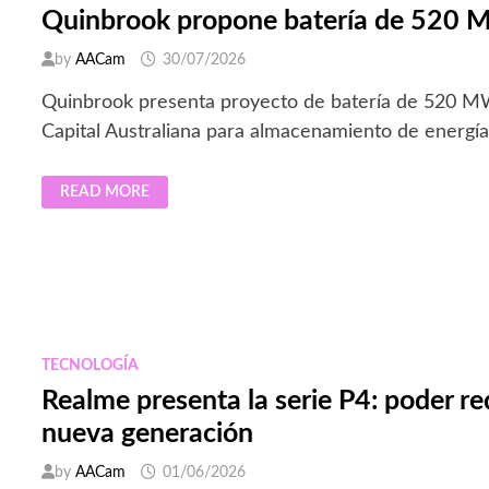
Quinbrook propone batería de 520 M
by
AACam
30/07/2026
Quinbrook presenta proyecto de batería de 520 MW 
Capital Australiana para almacenamiento de energía
QUINBROOK
READ MORE
PROPONE
BATERÍA
DE
520
MW
EN
AUSTRALIA
TECNOLOGÍA
Realme presenta la serie P4: poder re
nueva generación
by
AACam
01/06/2026