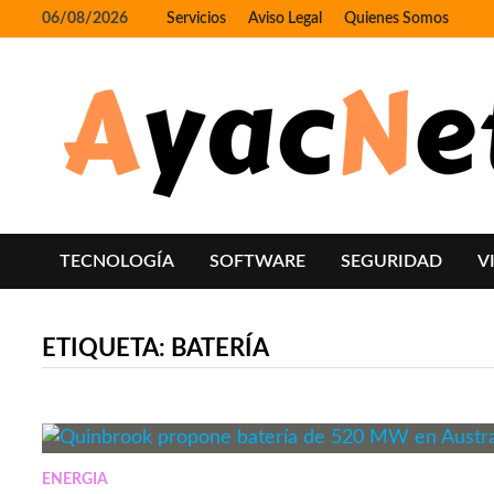
Skip
06/08/2026
Servicios
Aviso Legal
Quienes Somos
to
content
TECNOLOGÍA
SOFTWARE
SEGURIDAD
V
ETIQUETA:
BATERÍA
ENERGIA