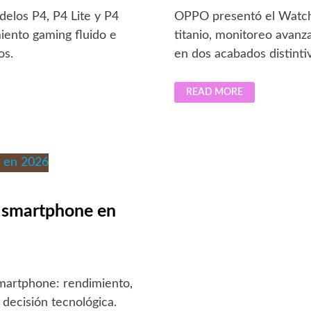
elos P4, P4 Lite y P4
OPPO presentó el Watch 
iento gaming fluido e
titanio, monitoreo avanza
os.
en dos acabados distinti
OPPO
READ MORE
PRESENTA
EL
WATCH
X3:
DISEÑO
LIGERO
DE
TITANIO
Y
BATERÍA
DE
VARIOS
mo smartphone en
DÍAS
martphone: rendimiento,
 decisión tecnológica.