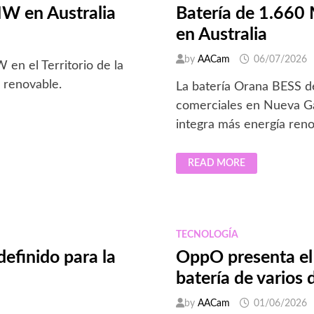
W en Australia
Batería de 1.660
en Australia
by
AACam
06/07/2026
en el Territorio de la
 renovable.
La batería Orana BESS
comerciales en Nueva Gal
integra más energía reno
BATERÍA
READ MORE
DE
1.660
MWH
INICIA
OPERACIONES
COMERCIALES
EN
TECNOLOGÍA
AUSTRALIA
definido para la
OppO presenta el 
batería de varios 
by
AACam
01/06/2026